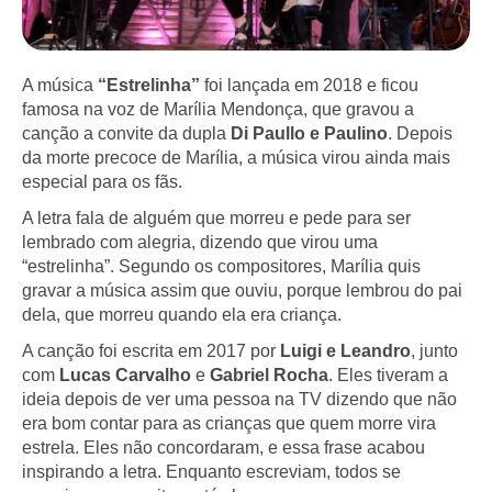
A música
“Estrelinha”
foi lançada em 2018 e ficou
famosa na voz de Marília Mendonça, que gravou a
canção a convite da dupla
Di Paullo e Paulino
. Depois
da morte precoce de Marília, a música virou ainda mais
especial para os fãs.
A letra fala de alguém que morreu e pede para ser
lembrado com alegria, dizendo que virou uma
“estrelinha”. Segundo os compositores, Marília quis
gravar a música assim que ouviu, porque lembrou do pai
dela, que morreu quando ela era criança.
A canção foi escrita em 2017 por
Luigi e Leandro
, junto
com
Lucas Carvalho
e
Gabriel Rocha
. Eles tiveram a
ideia depois de ver uma pessoa na TV dizendo que não
era bom contar para as crianças que quem morre vira
estrela. Eles não concordaram, e essa frase acabou
inspirando a letra. Enquanto escreviam, todos se