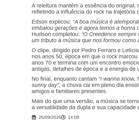
A releitura mantém a essência do original,
refletindo a influência do rock na trajetória 
Edson explicou:
“A boa música é atemporal
embalou gerações e agora temos a honra de
Hudson completou:
“O Creedence sempre fo
um tributo à música que nos formou como ar
O clipe, dirigido por Pedro Ferraro e Letíc
nos anos 50, época em que o rock marcou o
anos 70 e termina com um encontro emoci
antigas, detalhes de época e a energia de 
No final, enquanto cantam
“I wanna know, 
sunny day”
, a chuva cai em pleno dia ens
amigos e familiares presentes.
Mais do que uma versão, a música se torna
a versatilidade da dupla e sua capacidade 
25/09/2025
14:08