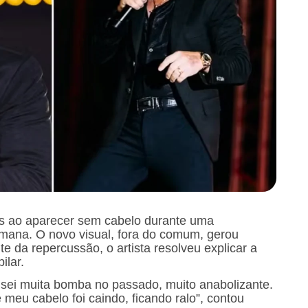
s ao aparecer sem cabelo durante uma
emana. O novo visual, fora do comum, gerou
e da repercussão, o artista resolveu explicar a
ilar.
usei muita bomba no passado, muito anabolizante.
meu cabelo foi caindo, ficando ralo”, contou