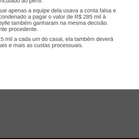
culado ao perfil.
que apenas a equipe dela usava a conta falsa e
 condenado a pagar o valor de R$ 285 mil à
abylle também ganharam na mesma decisão.
nte procedente.
 15 mil a cada um do casal, ela também deverá
is e mais as custas processuais.