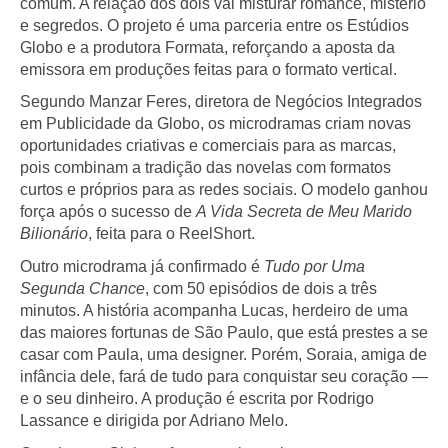
comum. A relação dos dois vai misturar romance, mistério
e segredos. O projeto é uma parceria entre os Estúdios
Globo e a produtora Formata, reforçando a aposta da
emissora em produções feitas para o formato vertical.
Segundo Manzar Feres, diretora de Negócios Integrados
em Publicidade da Globo, os microdramas criam novas
oportunidades criativas e comerciais para as marcas,
pois combinam a tradição das novelas com formatos
curtos e próprios para as redes sociais. O modelo ganhou
força após o sucesso de
A Vida Secreta de Meu Marido
Bilionário
, feita para o ReelShort.
Outro microdrama já confirmado é
Tudo por Uma
Segunda Chance
, com 50 episódios de dois a três
minutos. A história acompanha Lucas, herdeiro de uma
das maiores fortunas de São Paulo, que está prestes a se
casar com Paula, uma designer. Porém, Soraia, amiga de
infância dele, fará de tudo para conquistar seu coração —
e o seu dinheiro. A produção é escrita por Rodrigo
Lassance e dirigida por Adriano Melo.