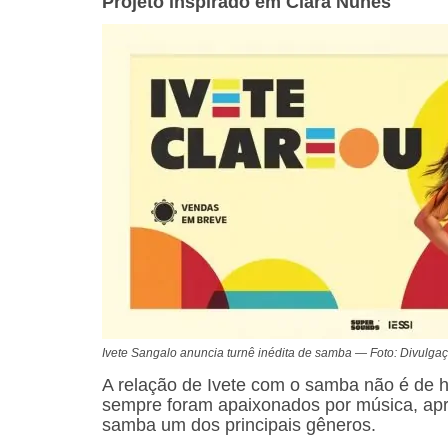
Projeto inspirado em Clara Nunes
Ivete Sangalo anuncia turnê inédita de samba — Foto: Divulga
A relação de Ivete com o samba não é de ho
sempre foram apaixonados por música, apr
samba um dos principais gêneros.