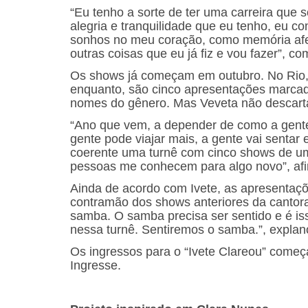
“Eu tenho a sorte de ter uma carreira que 
alegria e tranquilidade que eu tenho, eu c
sonhos no meu coração, como memória afet
outras coisas que eu já fiz e vou fazer”, co
Os shows já começam em outubro. No Rio,
enquanto, são cinco apresentações marcad
nomes do gênero. Mas Veveta não descarta
“Ano que vem, a depender de como a gente
gente pode viajar mais, a gente vai sentar
coerente uma turnê com cinco shows de um
pessoas me conhecem para algo novo”, af
Ainda de acordo com Ivete, as apresentaçõ
contramão dos shows anteriores da cantora:
samba. O samba precisa ser sentido e é i
nessa turnê. Sentiremos o samba.”, explan
Os ingressos para o “Ivete Clareou” começa
Ingresse.