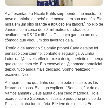
A apresentadora Nicole Bahls surpreendeu ao mostrar o
novo quartinho de bebê que montou em sua mansão. Ela
mora em um sítio grande e luxuoso em Itaboraí, no Rio de
Janeiro, com cerca de 20 mil metros quadrados e
avaliado em R$ 10 milhões. O espaço ganhou um novo
cômodo que virou um dos favoritos dela.
“Refúgio de amor do Salomão pronto! Cada detalhe foi
pensado com carinho, conforto e segurança. A Linha
Lotus da @moveisreller trouxe o design perfeito e o berço
que cresce com ele. E o enxoval da @abracadabraoficial
deixou tudo ainda mais delicado. Sonho realizado!”,
escreveu Nicole.
Ao aparecer no quartinho com um bebê no colo, os fãs
ficaram curiosos. Ela logo explicou: “Bom dia, flor do dia!
Vamos animar? Deus ajuda quem cedo madruga! Hoje
acordei com o Salomão em casa, o pequeno príncipe da
Priscila, minha funcionária. Ele tem dois meses. Eu