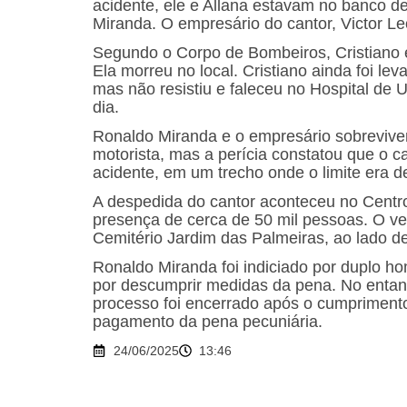
acidente, ele e Allana estavam no banco d
Miranda. O empresário do cantor, Victor L
Segundo o Corpo de Bombeiros, Cristiano e
Ela morreu no local. Cristiano ainda foi l
mas não resistiu e faleceu no Hospital d
dia.
Ronaldo Miranda e o empresário sobrevive
motorista, mas a perícia constatou que o c
acidente, em um trecho onde o limite era d
A despedida do cantor aconteceu no Centr
presença de cerca de 50 mil pessoas. O vel
Cemitério Jardim das Palmeiras, ao lado de
Ronaldo Miranda foi indiciado por duplo h
por descumprir medidas da pena. No entant
processo foi encerrado após o cumpriment
pagamento da pena pecuniária.
24/06/2025
13:46