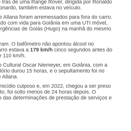
e trás de uma Range Rover, dirigida por Ronaldo
eonardo, também estava no veículo.
 Allana foram arremessados para fora do carro.
evado com vida para Goiânia em uma UTI móvel,
e Urgências de Goiás (Hugo) na manhã do mesmo
ram. O bafômetro não apontou álcool no
arro estava a
179 km/h
cinco segundos antes do
e 110 km/h.
o Cultural Oscar Niemeyer, em Goiânia, com a
ório durou 15 horas, e o sepultamento foi no
 Allana.
omicídio culposo e, em 2022, chegou a ser preso
o, foi solto menos de 24 horas depois. O
o das determinações de prestação de serviços e