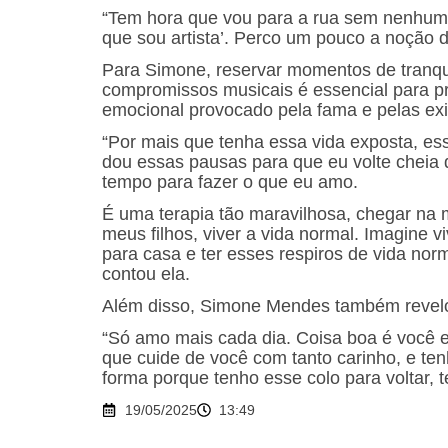
“Tem hora que vou para a rua sem nenhum 
que sou artista’. Perco um pouco a noção 
Para Simone, reservar momentos de tranqu
compromissos musicais é essencial para pr
emocional provocado pela fama e pelas exi
“Por mais que tenha essa vida exposta, es
dou essas pausas para que eu volte cheia 
tempo para fazer o que eu amo.
É uma terapia tão maravilhosa, chegar na 
meus filhos, viver a vida normal. Imagine 
para casa e ter esses respiros de vida norm
contou ela.
Além disso, Simone Mendes também revelo
“Só amo mais cada dia. Coisa boa é você en
que cuide de você com tanto carinho, e ten
forma porque tenho esse colo para voltar, 
19/05/2025
13:49