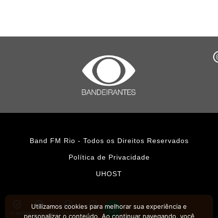
Band FM Rio - Todos os Direitos Reservados
Política de Privacidade
UHOST
Utilizamos cookies para melhorar sua experiência e
HOME
PROMOÇÕES
APLICATIVOS
CONTATO
personalizar o conteúdo. Ao continuar navegando, você