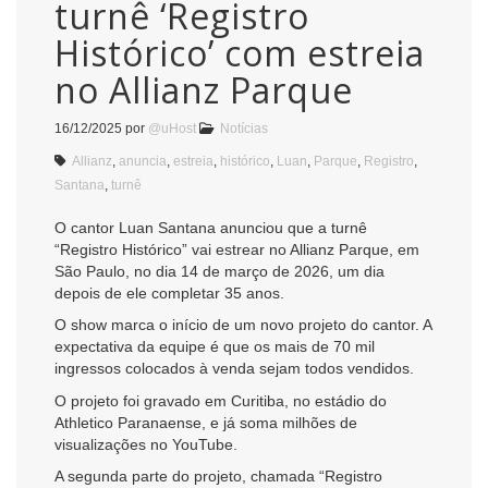
turnê ‘Registro
Histórico’ com estreia
no Allianz Parque
16/12/2025
por
@uHost
Notícias
Allianz
,
anuncia
,
estreia
,
histórico
,
Luan
,
Parque
,
Registro
,
Santana
,
turnê
O cantor Luan Santana anunciou que a turnê
“Registro Histórico” vai estrear no Allianz Parque, em
São Paulo, no dia 14 de março de 2026, um dia
depois de ele completar 35 anos.
O show marca o início de um novo projeto do cantor. A
expectativa da equipe é que os mais de 70 mil
ingressos colocados à venda sejam todos vendidos.
O projeto foi gravado em Curitiba, no estádio do
Athletico Paranaense, e já soma milhões de
visualizações no YouTube.
A segunda parte do projeto, chamada “Registro