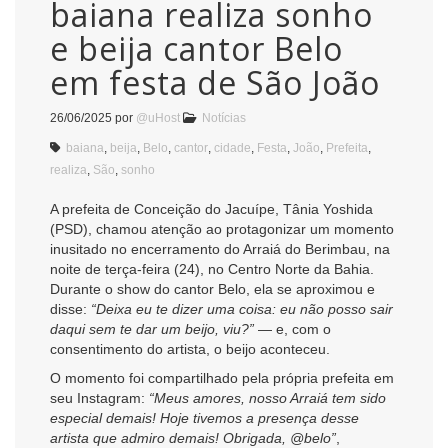
baiana realiza sonho
e beija cantor Belo
em festa de São João
26/06/2025
por
@uHost
Notícias
baiana
,
beija
,
Belo
,
cantor
,
cidade
,
Festa
,
João
,
Prefeita
,
realiza
,
São
,
sonho
A prefeita de Conceição do Jacuípe, Tânia Yoshida
(PSD), chamou atenção ao protagonizar um momento
inusitado no encerramento do Arraiá do Berimbau, na
noite de terça-feira (24), no Centro Norte da Bahia.
Durante o show do cantor Belo, ela se aproximou e
disse:
“Deixa eu te dizer uma coisa: eu não posso sair
daqui sem te dar um beijo, viu?”
— e, com o
consentimento do artista, o beijo aconteceu.
O momento foi compartilhado pela própria prefeita em
seu Instagram:
“Meus amores, nosso Arraiá tem sido
especial demais! Hoje tivemos a presença desse
artista que admiro demais! Obrigada, @belo”
,