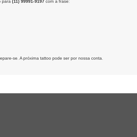
p para
(11) 99991-9197
com a frase:
)
pare-se. A próxima tattoo pode ser por nossa conta.