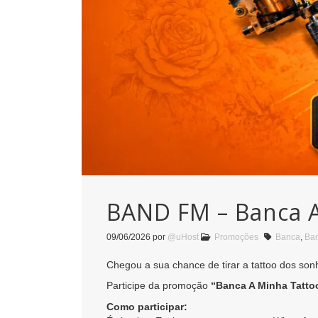
BAND FM – Banca A
09/06/2026
por
@uHost
Promoções
Banca
,
Ba
Chegou a sua chance de tirar a tattoo dos sonh
Participe da promoção
“Banca A Minha Tatto
Como participar: