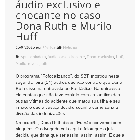
áudio exclusivo e
chocante no caso
Dona Ruth e Murilo
Huff
15/07/2025
por
@uHost
Notícias
Apresentadora
,
áudio
,
caso
,
chocante
,
Dona
,
exclusivo
,
Huff
,
Murilo
,
revela
,
ruth
O programa “Fofocalizando”, do SBT, mostrou nesta
segunda-feira (14) áudios que vão contra o que Dona
Ruth disse na entrevista ao Fantástico. Na entrevista,
ela contou que não teve contato com as famílias das
outras vítimas do acidente que matou sua filha e seu
irmão, e que a Justiça decidiu sozinha como seria a
divisão das indenizações.
Na ocasião, Dona Ruth disse: “Eu não conversei com
ninguém. O advogado veio aqui e falou que o juiz
decidiu que tinha que ser assim, assim, assim. E que a