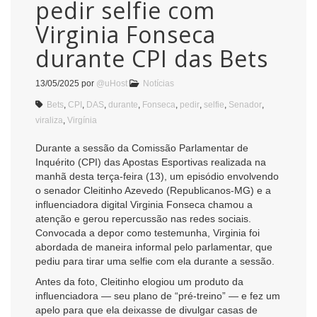
pedir selfie com
Virginia Fonseca
durante CPI das Bets
13/05/2025
por
@uHost
Notícias
Bets
,
CPI
,
DAS
,
durante
,
Fonseca
,
pedir
,
selfie
,
Senador
,
viraliza
,
Virgínia
Durante a sessão da Comissão Parlamentar de
Inquérito (CPI) das Apostas Esportivas realizada na
manhã desta terça-feira (13), um episódio envolvendo
o senador Cleitinho Azevedo (Republicanos-MG) e a
influenciadora digital Virginia Fonseca chamou a
atenção e gerou repercussão nas redes sociais.
Convocada a depor como testemunha, Virginia foi
abordada de maneira informal pelo parlamentar, que
pediu para tirar uma selfie com ela durante a sessão.
Antes da foto, Cleitinho elogiou um produto da
influenciadora — seu plano de “pré-treino” — e fez um
apelo para que ela deixasse de divulgar casas de