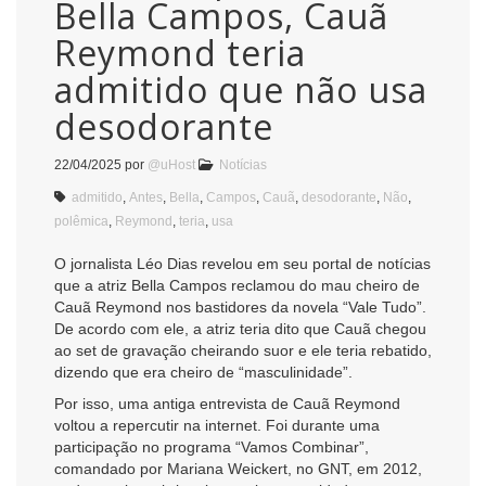
Bella Campos, Cauã
Reymond teria
admitido que não usa
desodorante
22/04/2025
por
@uHost
Notícias
admitido
,
Antes
,
Bella
,
Campos
,
Cauã
,
desodorante
,
Não
,
polêmica
,
Reymond
,
teria
,
usa
O jornalista Léo Dias revelou em seu portal de notícias
que a atriz Bella Campos reclamou do mau cheiro de
Cauã Reymond nos bastidores da novela “Vale Tudo”.
De acordo com ele, a atriz teria dito que Cauã chegou
ao set de gravação cheirando suor e ele teria rebatido,
dizendo que era cheiro de “masculinidade”.
Por isso, uma antiga entrevista de Cauã Reymond
voltou a repercutir na internet. Foi durante uma
participação no programa “Vamos Combinar”,
comandado por Mariana Weickert, no GNT, em 2012,