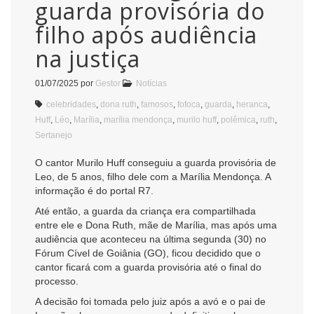
guarda provisória do
filho após audiência
na justiça
01/07/2025
por
Gestor
Notícias
celebridades
,
dona ruth
,
famosos
,
fofoca
,
guarda
,
heranca
,
Huff
,
Léo
,
Marília
,
marília mendonça
,
murilo huff
,
polêmica
,
ruth
,
Sertanejo
O cantor Murilo Huff conseguiu a guarda provisória de
Leo, de 5 anos, filho dele com a Marília Mendonça. A
informação é do portal R7.
Até então, a guarda da criança era compartilhada
entre ele e Dona Ruth, mãe de Marília, mas após uma
audiência que aconteceu na última segunda (30) no
Fórum Cível de Goiânia (GO), ficou decidido que o
cantor ficará com a guarda provisória até o final do
processo.
A decisão foi tomada pelo juiz após a avó e o pai de