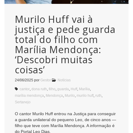
Murilo Huff vai à
justiça e pede guarda
total do filho com
Marília Mendonça:
‘Descobri muitas
coisas’
24/06/2025
por
Gestor
Notícias
cantor
,
dona ruth
,
filho
,
guarda
,
Huff
,
Marília
,
marília mendonça
,
Mendonça
,
Murilo
,
murilo huff
,
ruth
,
Sertanejo
O cantor Murilo Huff entrou na Justiça para conseguir
a guarda unilateral do pequeno Leo, de cinco anos —
filho que teve com Marília Mendonça. A informação é
do Portal Leo Dias.