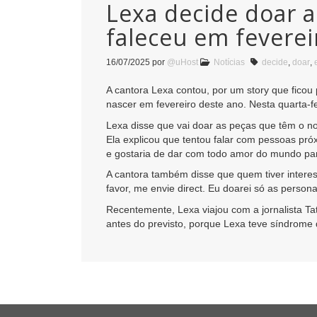
Lexa decide doar a
faleceu em feverei
16/07/2025
por
@uHost
Notícias
decide
,
doar
,
A cantora Lexa contou, por um story que ficou 
nascer em fevereiro deste ano. Nesta quarta-fe
Lexa disse que vai doar as peças que têm o 
Ela explicou que tentou falar com pessoas p
e gostaria de dar com todo amor do mundo par
A cantora também disse que quem tiver interes
favor, me envie direct. Eu doarei só as person
Recentemente, Lexa viajou com a jornalista Ta
antes do previsto, porque Lexa teve síndrom