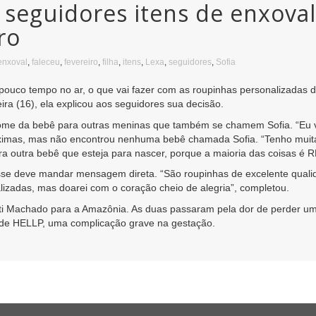
 seguidores itens de enxoval 
ro
enxoval
,
faleceu
,
fevereiro
,
filha
,
itens
,
Lexa
,
seguidores
,
Sofia
pouco tempo no ar, o que vai fazer com as roupinhas personalizadas da
ira (16), ela explicou aos seguidores sua decisão.
nome da bebê para outras meninas que também se chamem Sofia. “Eu v
róximas, mas não encontrou nenhuma bebê chamada Sofia. “Tenho muit
a outra bebê que esteja para nascer, porque a maioria das coisas é R
se deve mandar mensagem direta. “São roupinhas de excelente qualidad
alizadas, mas doarei com o coração cheio de alegria”, completou.
ti Machado para a Amazônia. As duas passaram pela dor de perder um 
e de HELLP, uma complicação grave na gestação.