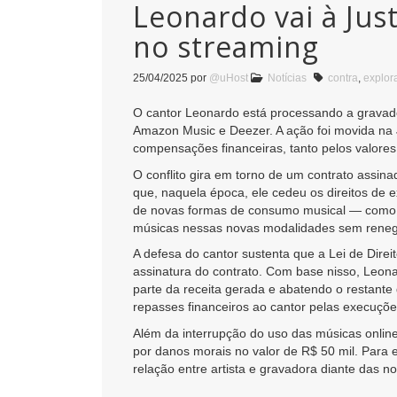
Leonardo vai à Jus
no streaming
25/04/2025
por
@uHost
Notícias
contra
,
explor
O cantor Leonardo está processando a gravado
Amazon Music e Deezer. A ação foi movida na J
compensações financeiras, tanto pelos valores
O conflito gira em torno de um contrato assina
que, naquela época, ele cedeu os direitos de 
de novas formas de consumo musical — como do
músicas nessas novas modalidades sem renego
A defesa do cantor sustenta que a Lei de Direi
assinatura do contrato. Com base nisso, Leonar
parte da receita gerada e abatendo o restante 
repasses financeiros ao cantor pelas execuçõe
Além da interrupção do uso das músicas onlin
por danos morais no valor de R$ 50 mil. Para 
relação entre artista e gravadora diante das no