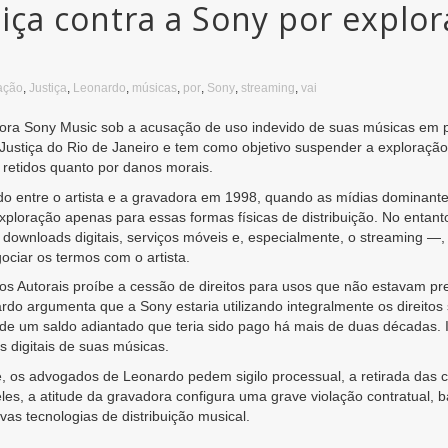
tiça contra a Sony por explo
ação
,
Justiça
,
Leonardo
,
músicas
,
por
,
Sony
,
streaming
,
vai
ra Sony Music sob a acusação de uso indevido de suas músicas em pl
ustiça do Rio de Janeiro e tem como objetivo suspender a exploração 
 retidos quanto por danos morais.
do entre o artista e a gravadora em 1998, quando as mídias dominantes
exploração apenas para essas formas físicas de distribuição. No entan
wnloads digitais, serviços móveis e, especialmente, o streaming —,
ciar os termos com o artista.
tos Autorais proíbe a cessão de direitos para usos que não estavam pr
do argumenta que a Sony estaria utilizando integralmente os direitos 
de um saldo adiantado que teria sido pago há mais de duas décadas. Is
s digitais de suas músicas.
e, os advogados de Leonardo pedem sigilo processual, a retirada das
eles, a atitude da gravadora configura uma grave violação contratual,
vas tecnologias de distribuição musical.