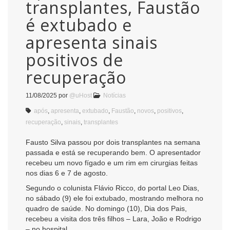
transplantes, Faustão
é extubado e
apresenta sinais
positivos de
recuperação
11/08/2025
por
@uHost
Notícias
após
,
apresenta
,
extubado
,
Faustão
,
novos
,
positivos
,
recuperação
,
sinais
,
transplantes
Fausto Silva passou por dois transplantes na semana
passada e está se recuperando bem. O apresentador
recebeu um novo fígado e um rim em cirurgias feitas
nos dias 6 e 7 de agosto.
Segundo o colunista Flávio Ricco, do portal Leo Dias,
no sábado (9) ele foi extubado, mostrando melhora no
quadro de saúde. No domingo (10), Dia dos Pais,
recebeu a visita dos três filhos – Lara, João e Rodrigo
– no hospital.