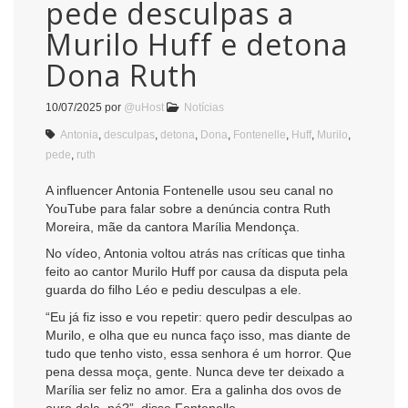
pede desculpas a
Murilo Huff e detona
Dona Ruth
10/07/2025
por
@uHost
Notícias
Antonia
,
desculpas
,
detona
,
Dona
,
Fontenelle
,
Huff
,
Murilo
,
pede
,
ruth
A influencer Antonia Fontenelle usou seu canal no
YouTube para falar sobre a denúncia contra Ruth
Moreira, mãe da cantora Marília Mendonça.
No vídeo, Antonia voltou atrás nas críticas que tinha
feito ao cantor Murilo Huff por causa da disputa pela
guarda do filho Léo e pediu desculpas a ele.
“Eu já fiz isso e vou repetir: quero pedir desculpas ao
Murilo, e olha que eu nunca faço isso, mas diante de
tudo que tenho visto, essa senhora é um horror. Que
pena dessa moça, gente. Nunca deve ter deixado a
Marília ser feliz no amor. Era a galinha dos ovos de
ouro dela, né?”, disse Fontenelle.