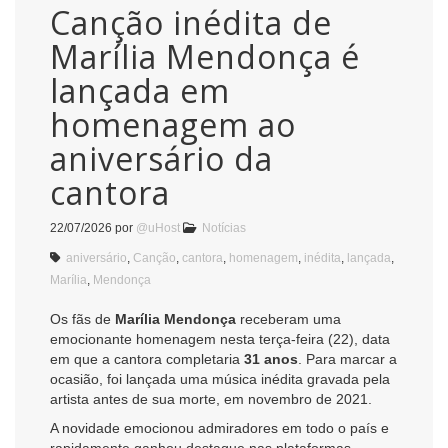
Canção inédita de
Marília Mendonça é
lançada em
homenagem ao
aniversário da
cantora
22/07/2026
por
@uHost
Notícias
aniversário
,
Canção
,
cantora
,
homenagem
,
inédita
,
lançada
,
Marília
,
Mendonça
Os fãs de
Marília Mendonça
receberam uma
emocionante homenagem nesta terça-feira (22), data
em que a cantora completaria
31 anos
. Para marcar a
ocasião, foi lançada uma música inédita gravada pela
artista antes de sua morte, em novembro de 2021.
A novidade emocionou admiradores em todo o país e