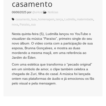
casamento
06/06/2025
por
@uHost
Notícias
casamento
,
fase
,
homenagem
,
lança
,
Ludmilla
,
maternidade
,
nova
,
Paraíso
,
sua
Nesta quinta-feira (5), Ludmilla lançou no YouTube o
visualizer da música “Paraíso”, primeiro single do seu
novo álbum. O vídeo conta com a participação de sua
esposa, Brunna Gonçalves, e mostra as duas
mordendo a mesma maçã, em uma referência ao
Jardim do Éden.
Com uma estética que transforma o “pecado original”
em um símbolo de amor, o clipe também celebra a
chegada de Zuri, filha do casal. A música foi lançada
ontem nas plataformas de áudio e já emocionou os fãs
pelo visual e pela mensagem.