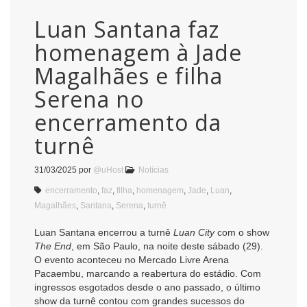
Luan Santana faz
homenagem à Jade
Magalhães e filha
Serena no
encerramento da
turnê
31/03/2025
por
@uHost
Notícias
encerramento
,
faz
,
filha
,
homenagem
,
Jade
,
Luan
,
Magalhães
,
Santana
,
Serena
,
turnê
Luan Santana encerrou a turnê
Luan City
com o show
The End
, em São Paulo, na noite deste sábado (29).
O evento aconteceu no Mercado Livre Arena
Pacaembu, marcando a reabertura do estádio. Com
ingressos esgotados desde o ano passado, o último
show da turnê contou com grandes sucessos do