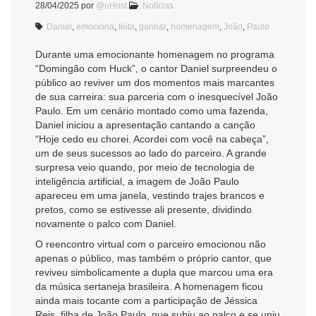
28/04/2025
por
@uHost
Notícias
Daniel
,
emociona
,
feita
,
ganhar
,
homenagem
,
João
,
Paulo
Durante uma emocionante homenagem no programa
“Domingão com Huck”, o cantor Daniel surpreendeu o
público ao reviver um dos momentos mais marcantes
de sua carreira: sua parceria com o inesquecível João
Paulo. Em um cenário montado como uma fazenda,
Daniel iniciou a apresentação cantando a canção
“Hoje cedo eu chorei. Acordei com você na cabeça”,
um de seus sucessos ao lado do parceiro. A grande
surpresa veio quando, por meio de tecnologia de
inteligência artificial, a imagem de João Paulo
apareceu em uma janela, vestindo trajes brancos e
pretos, como se estivesse ali presente, dividindo
novamente o palco com Daniel.
O reencontro virtual com o parceiro emocionou não
apenas o público, mas também o próprio cantor, que
reviveu simbolicamente a dupla que marcou uma era
da música sertaneja brasileira. A homenagem ficou
ainda mais tocante com a participação de Jéssica
Reis, filha de João Paulo, que subiu ao palco e se uniu