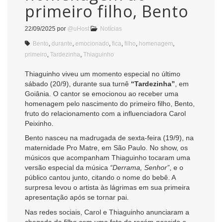
primeiro filho, Bento
22/09/2025
por
@uHost
Notícias
Bento
,
durante
,
emocionado
,
fica
,
filho
,
homenagem
,
primeiro
,
Tardezinha
,
Thiaguinho
Thiaguinho viveu um momento especial no último
sábado (20/9), durante sua turnê
“Tardezinha”
, em
Goiânia. O cantor se emocionou ao receber uma
homenagem pelo nascimento do primeiro filho, Bento,
fruto do relacionamento com a influenciadora Carol
Peixinho.
Bento nasceu na madrugada de sexta-feira (19/9), na
maternidade Pro Matre, em São Paulo. No show, os
músicos que acompanham Thiaguinho tocaram uma
versão especial da música
“Derrama, Senhor”
, e o
público cantou junto, citando o nome do bebê. A
surpresa levou o artista às lágrimas em sua primeira
apresentação após se tornar pai.
Nas redes sociais, Carol e Thiaguinho anunciaram a
chegada do filho com uma foto do recém-nascido e