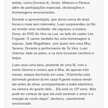
artista, como
Escreve Aí
,
Sinais
,
Meteoro
e
Parece
,
além de participações especiais, declarações e
homenagens emocionantes.
Durante a apresentação, que durou cerca de duas
horas e meia sem intervalos, Luan surpreendeu os fãs
ao revelar uma novidade: ele regravou a música
Dona
, do DVD
Ao Vivo na Lua
, ao lado do cantor Léo
Foguete. O cantor também fez uma homenagem à
esposa, Jade Magalhães, com quem tem uma filha,
Serena. Durante a performance de
Te Vivo
, Luan
chamou Jade ao palco, e os dois trocaram carinhos e
beijos.
Luan usou uma tiara, presente de uma fã, com o
nome
Serena
e contou que a filha, de apenas três
meses, estava dormindo em casa:
“A bichinha está
dormindo gostoso lá em casa! A gente estava vendo
ela antes do show, acompanhando a babá eletrônica,
na câmera do quarto dela… Ela está no 15º sono. Mas
pode ter certeza de que ela está sentindo o amor e a
energia de vocês daqui”,
declarou, visivelmente
emocionado.