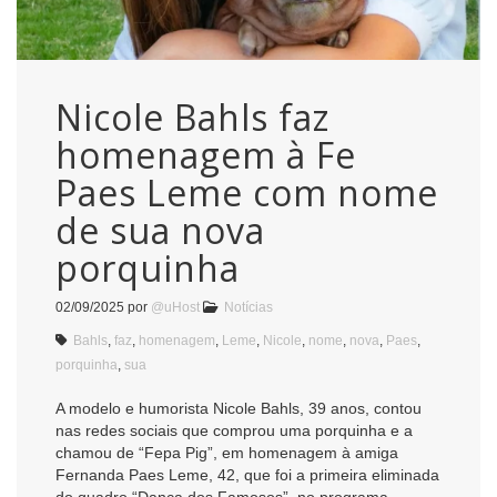
Nicole Bahls faz
homenagem à Fe
Paes Leme com nome
de sua nova
porquinha
02/09/2025
por
@uHost
Notícias
Bahls
,
faz
,
homenagem
,
Leme
,
Nicole
,
nome
,
nova
,
Paes
,
porquinha
,
sua
A modelo e humorista Nicole Bahls, 39 anos, contou
nas redes sociais que comprou uma porquinha e a
chamou de “Fepa Pig”, em homenagem à amiga
Fernanda Paes Leme, 42, que foi a primeira eliminada
do quadro “Dança dos Famosos”, no programa