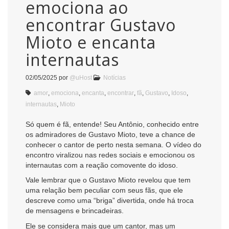
emociona ao
encontrar Gustavo
Mioto e encanta
internautas
02/05/2025
por
@uHost
Notícias
amor
,
emociona
,
encanta
,
encontrar
,
fã
,
Gustavo
,
Idoso
,
internautas
,
Mioto
Só quem é fã, entende! Seu Antônio, conhecido entre
os admiradores de Gustavo Mioto, teve a chance de
conhecer o cantor de perto nesta semana. O vídeo do
encontro viralizou nas redes sociais e emocionou os
internautas com a reação comovente do idoso.
Vale lembrar que o Gustavo Mioto revelou que tem
uma relação bem peculiar com seus fãs, que ele
descreve como uma “briga” divertida, onde há troca
de mensagens e brincadeiras.
Ele se considera mais que um cantor, mas um