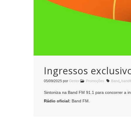
Ingressos exclusi
05/09/2025
por
Gestor
Promoções
Band
,
band
Sintoniza na Band FM 91.1 para concorrer a 
Rádio oficial:
Band FM.