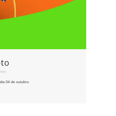
oto
rteio
ia 04 de outubro.