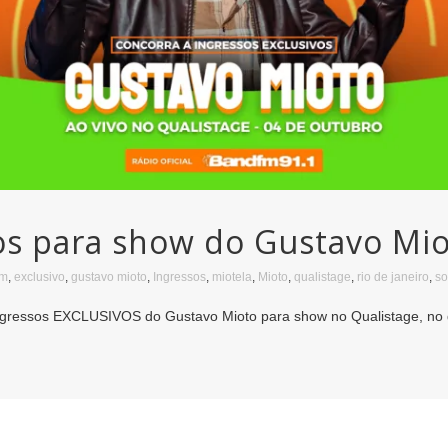
vos para show do Gustavo Mi
fm
,
exclusivo
,
gustavo mioto
,
Ingressos
,
miotela
,
Mioto
,
qualistage
,
rio de janeiro
,
so
ingressos EXCLUSIVOS do Gustavo Mioto para show no Qualistage, no d