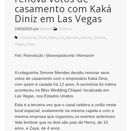
casamento com Kaká
Diniz em Las Vegas
19/03/2025
por
@uHost
Notícias
casamento
,
Diniz
,
Kaká
,
Las
,
Mendes
,
renova
,
Simone
,
Vegas
,
votos
Foto: Reprodução / @lasvegastourvip / Manequim
A coleguinha Simone Mendes decidiu renovar seus
votos de casamento com o empresário Kaká Diniz,
com quem é casada há 12 anos. A cerimônia foi íntima
aconteceu na Bliss Wedding Chapel, localizada em
Las Vegas, nos Estados Unidos.
Esta é a terceira vez que o casal celebra a união neste
local especial, exatamente na mesma capela e com a
mesma empresa que organizou os eventos anteriores.
Vale lembrar que os dois são pais de Henry, de 10
anos, e Zaya, de 4 anos.