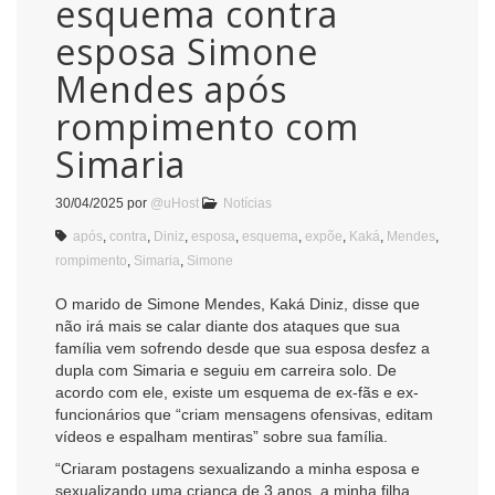
esquema contra
esposa Simone
Mendes após
rompimento com
Simaria
30/04/2025
por
@uHost
Notícias
após
,
contra
,
Diniz
,
esposa
,
esquema
,
expõe
,
Kaká
,
Mendes
,
rompimento
,
Simaria
,
Simone
O marido de Simone Mendes, Kaká Diniz, disse que
não irá mais se calar diante dos ataques que sua
família vem sofrendo desde que sua esposa desfez a
dupla com Simaria e seguiu em carreira solo. De
acordo com ele, existe um esquema de ex-fãs e ex-
funcionários que “criam mensagens ofensivas, editam
vídeos e espalham mentiras” sobre sua família.
“Criaram postagens sexualizando a minha esposa e
sexualizando uma criança de 3 anos, a minha filha,