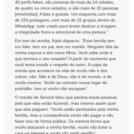
40 perfis fakes, são pessoas de mais de 14 cidades,
de quatro ou cinco estados, e são mais de 20 pessoas
[envolvidas]. A lista é grande. Um esquema com mais
de 150 postagens, com mais de 15 grupos dentro do
WhatsApp, tudo criado para tentar destruir a imagem,
a integridade física e emocional de uma pessoa.”
Em tom de revolta, Kaká disparou: “Essa família tem
um líder, tem um pai, tem um marido. Ninguém fala da
minha esposa e dos meus filhos. Você sabe onde é
que termina o seu respeito? A partir do momento que
você tenta invadir o respeito do outro. A culpa da
merda que acontece na vida de vocês não é dos
outros, não. Não é de Deus, não é do mundo, é de
vocês mesmo. Vocês se colocam nesse lugar de
podridão. Isso aí vocês não escapam”.
O marido de Simone falou que perdoa essas pessoas
pelo que elas estão fazendo, mas mesmo assim quer
que elas paguem: “Vocês estão perdoados pela minha
família, mas a consequência vocês vão pagar e vão
fazer isso de forma pública. Da mesma forma que
vocês atacaram a minha família, vocês vão botar a
cara na internet e vocês vão pedir perdão”.