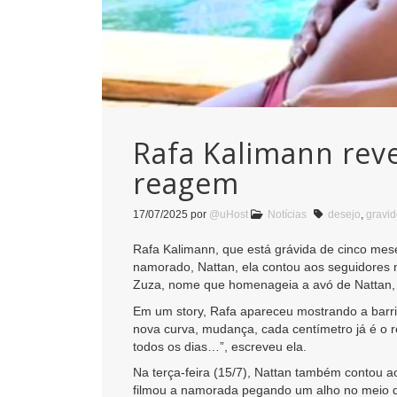
Rafa Kalimann reve
reagem
17/07/2025
por
@uHost
Notícias
desejo
,
gravi
Rafa Kalimann, que está grávida de cinco mese
namorado, Nattan, ela contou aos seguidores n
Zuza, nome que homenageia a avó de Nattan, q
Em um story, Rafa apareceu mostrando a barr
nova curva, mudança, cada centímetro já é o r
todos os dias…”, escreveu ela.
Na terça-feira (15/7), Nattan também contou a
filmou a namorada pegando um alho no meio d