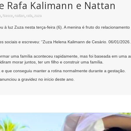
de Rafa Kalimann e Nattan
n
,
Nasce
,
nattan
,
rafa
,
zuza
u à luz Zuza nesta terça-feira (6). A menina é fruto do relacionament
s sociais e escreveu: “Zuza Helena Kalimann de Cesário. 06/01/2026.
formar uma família aconteceu rapidamente, mas foi baseada em uma am
ram morar juntos, ter um filho e construir uma família.
a e que conseguiu manter a rotina normalmente durante a gestação.
nunciou a gravidez no início deste ano.