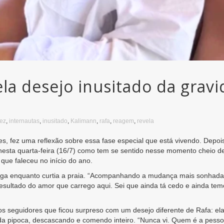
la desejo inusitado da gravi
dez
,
internautas
,
inusitado
,
Kalimann
,
rafa
,
reagem
,
revela
s, fez uma reflexão sobre essa fase especial que está vivendo. Depo
esta quarta-feira (16/7) como tem se sentido nesse momento cheio de 
ue faleceu no início do ano.
iga enquanto curtia a praia. “Acompanhando a mudança mais sonhada 
esultado do amor que carrego aqui. Sei que ainda tá cedo e ainda tem
os seguidores que ficou surpreso com um desejo diferente de Rafa: el
a pipoca, descascando e comendo inteiro. “Nunca vi. Quem é a pess