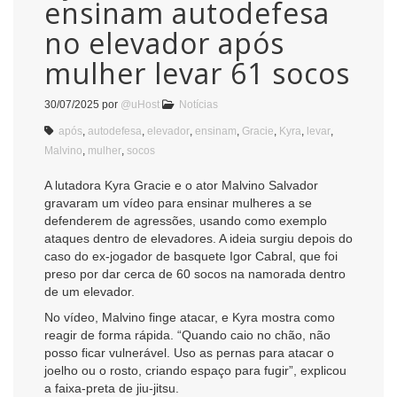
ensinam autodefesa
no elevador após
mulher levar 61 socos
30/07/2025
por
@uHost
Notícias
após
,
autodefesa
,
elevador
,
ensinam
,
Gracie
,
Kyra
,
levar
,
Malvino
,
mulher
,
socos
A lutadora Kyra Gracie e o ator Malvino Salvador
gravaram um vídeo para ensinar mulheres a se
defenderem de agressões, usando como exemplo
ataques dentro de elevadores. A ideia surgiu depois do
caso do ex-jogador de basquete Igor Cabral, que foi
preso por dar cerca de 60 socos na namorada dentro
de um elevador.
No vídeo, Malvino finge atacar, e Kyra mostra como
reagir de forma rápida. “Quando caio no chão, não
posso ficar vulnerável. Uso as pernas para atacar o
joelho ou o rosto, criando espaço para fugir”, explicou
a faixa-preta de jiu-jitsu.