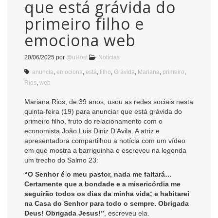
que está grávida do
primeiro filho e
emociona web
20/06/2025
por
@uHost
Notícias
anuncia
,
emociona
,
está
,
filho
,
Grávida
,
Mariana
,
primeiro
,
Rios
,
web
Mariana Rios, de 39 anos, usou as redes sociais nesta
quinta-feira (19) para anunciar que está grávida do
primeiro filho, fruto do relacionamento com o
economista João Luis Diniz D’Avila. A atriz e
apresentadora compartilhou a notícia com um vídeo
em que mostra a barriguinha e escreveu na legenda
um trecho do Salmo 23:
“O Senhor é o meu pastor, nada me faltará…
Certamente que a bondade e a misericórdia me
seguirão todos os dias da minha vida; e habitarei
na Casa do Senhor para todo o sempre. Obrigada
Deus! Obrigada Jesus!”
, escreveu ela.