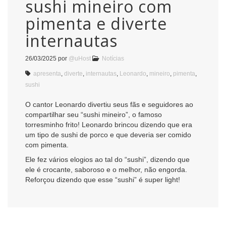
sushi mineiro com
pimenta e diverte
internautas
26/03/2025
por
@uHost
Notícias
apresenta
,
diverte
,
internautas
,
Leonardo
,
mineiro
,
pimenta
,
sushi
O cantor Leonardo divertiu seus fãs e seguidores ao
compartilhar seu “sushi mineiro”, o famoso
torresminho frito! Leonardo brincou dizendo que era
um tipo de sushi de porco e que deveria ser comido
com pimenta.
Ele fez vários elogios ao tal do “sushi”, dizendo que
ele é crocante, saboroso e o melhor, não engorda.
Reforçou dizendo que esse “sushi” é super light!