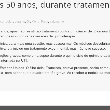
os 50 anos, durante tratamen
cer
,
cólon
,
durante
,
Gil
,
Morre
,
Preta
,
tratamento
 anos, após não resistir ao tratamento contra um câncer de cólon nos 
ão, passou por várias sessões de quimioterapia.
a clínica para mais uma sessão, mas passou mal. Os médicos descobrir
iva, ela iniciou um tratamento experimental, mas não teve sucesso.
cações graves, como uma sepse durante o quinto ciclo de quimioterapi
 internada na UTI.
stados Unidos. O filho dela, Francisco, estava presente, assim como 
la, sem saber que o quadro era tão grave. Ao receber a notícia da mort