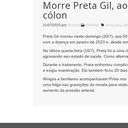
Morre Preta Gil, a
cólon
21/07/2025
por
@uHost
Notícias
anos
,
aos
,
cân
Preta Gil morreu neste domingo (20/7), aos 50
com a doença em janeiro de 2023 e, desde ent
Na última quarta-feira (16/7), Preta foi a um
agravando seu estado de saúde. Como alternat
Durante o tratamento, Preta enfrentou compli
e exigiu reanimação. Ela também ficou 20 dias
Amigos e familiares acompanharam Preta nos E
uma folga nas gravações da novela para visitá-
aumento da pressão arterial.