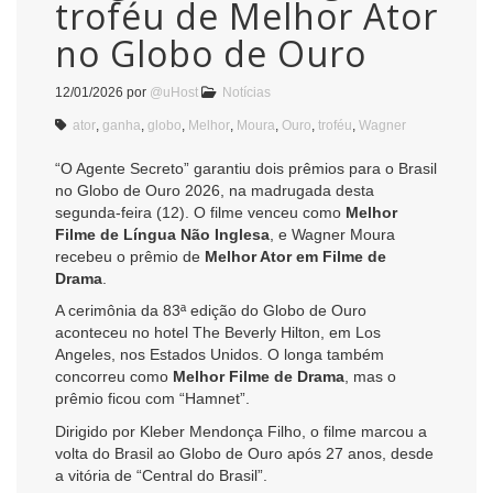
troféu de Melhor Ator
no Globo de Ouro
12/01/2026
por
@uHost
Notícias
ator
,
ganha
,
globo
,
Melhor
,
Moura
,
Ouro
,
troféu
,
Wagner
“O Agente Secreto” garantiu dois prêmios para o Brasil
no Globo de Ouro 2026, na madrugada desta
segunda-feira (12). O filme venceu como
Melhor
Filme de Língua Não Inglesa
, e Wagner Moura
recebeu o prêmio de
Melhor Ator em Filme de
Drama
.
A cerimônia da 83ª edição do Globo de Ouro
aconteceu no hotel The Beverly Hilton, em Los
Angeles, nos Estados Unidos. O longa também
concorreu como
Melhor Filme de Drama
, mas o
prêmio ficou com “Hamnet”.
Dirigido por Kleber Mendonça Filho, o filme marcou a
volta do Brasil ao Globo de Ouro após 27 anos, desde
a vitória de “Central do Brasil”.