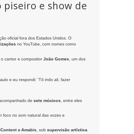
o piseiro e show de
ção oficial fora dos Estados Unidos. O
lizações
no YouTube, com nomes como
 o cantor e compositor
João Gomes
, um dos
lo e eu respondi: ‘Tô indo ali, fazer
 acompanhado de
sete músicos
, entre eles
m foco no som natural das vozes e
 Content e Amabis
, sob
supervisão artística