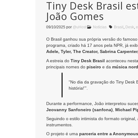
Tiny Desk Brasil e
João Gomes
09/10/2025
por
@uHost
Notícias
Brasil
,
Desk
,
e
O Brasil ganhou sua própria versão do famos
programa, criado há 17 anos pela NPR, já exi
Adele, Tyler, The Creator, Sabrina Carpenter
A estreia do
Tiny Desk Brasil
aconteceu nest
principais nomes do
piseiro
e da
música nord
“No dia da gravação do Tiny Desk B
história!’”.
Durante a performance, João interpretou suc
Jeovanny Sanfoneiro (sanfona)
,
Michael Pi
Seguindo o estilo intimista do formato origina
instrumentos.
O projeto é uma
parceria entre a Anonymous