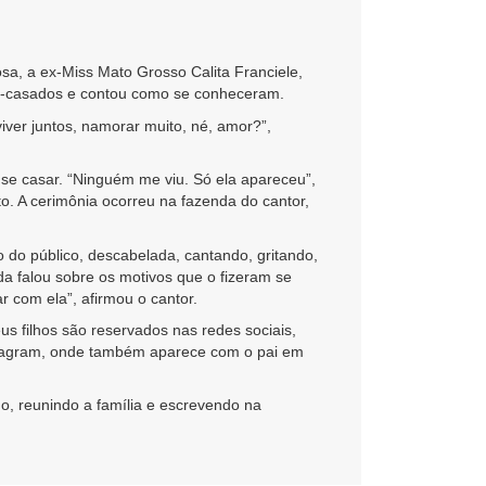
osa, a ex-Miss Mato Grosso Calita Franciele,
ecém-casados e contou como se conheceram.
ver juntos, namorar muito, né, amor?”,
 se casar. “Ninguém me viu. Só ela apareceu”,
to. A cerimônia ocorreu na fazenda do cantor,
o do público, descabelada, cantando, gritando,
da falou sobre os motivos que o fizeram se
r com ela”, afirmou o cantor.
us filhos são reservados nas redes sociais,
Instagram, onde também aparece com o pai em
o, reunindo a família e escrevendo na