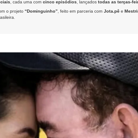
ciais
, cada uma com
cinco episódios
, lançados
todas as terças-fei
om o projeto
“Dominguinho”
, feito em parceria com
Jota.pê
e
Mestr
sileira.