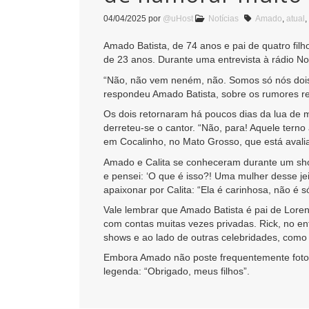
04/04/2025
por
@uHost
Notícias
Amado
,
atual
,
Amado Batista, de 74 anos e pai de quatro filh
de 23 anos. Durante uma entrevista à rádio No
“Não, não vem neném, não. Somos só nós dois p
respondeu Amado Batista, sobre os rumores rec
Os dois retornaram há poucos dias da lua de m
derreteu-se o cantor. “Não, para! Aquele terno
em Cocalinho, no Mato Grosso, que está avali
Amado e Calita se conheceram durante um show 
e pensei: ‘O que é isso?! Uma mulher desse jei
apaixonar por Calita: “Ela é carinhosa, não é s
Vale lembrar que Amado Batista é pai de Lorena
com contas muitas vezes privadas. Rick, no en
shows e ao lado de outras celebridades, como
Embora Amado não poste frequentemente fotos 
legenda: “Obrigado, meus filhos”.