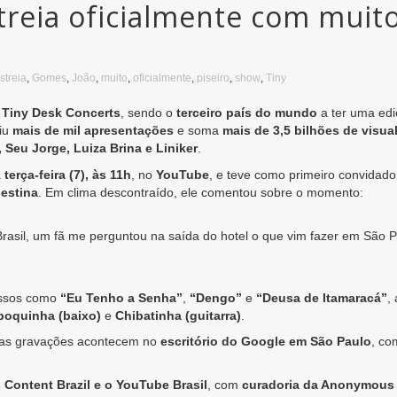
streia oficialmente com muit
streia
,
Gomes
,
João
,
muito
,
oficialmente
,
piseiro
,
show
,
Tiny
o
Tiny Desk Concerts
, sendo o
terceiro país do mundo
a ter uma edi
biu
mais de mil apresentações
e soma
mais de 3,5 bilhões de visua
, Seu Jorge, Luiza Brina e Liniker
.
a
terça-feira (7), às 11h
, no
YouTube
, e teve como primeiro convidado
estina
. Em clima descontraído, ele comentou sobre o momento:
rasil, um fã me perguntou na saída do hotel o que vim fazer em São Pau
essos como
“Eu Tenho a Senha”
,
“Dengo”
e
“Deusa de Itamaracá”
,
poquinha (baixo)
e
Chibatinha (guitarra)
.
l, as gravações acontecem no
escritório do Google em São Paulo
, co
 Content Brazil e o YouTube Brasil
, com
curadoria da Anonymous