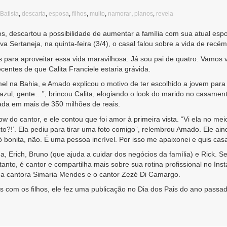
Batista
,
descarta
,
esposa
,
filhos
,
muito
,
namorar
,
planos
,
revela
os, descartou a possibilidade de aumentar a família com sua atual esp
va Sertaneja, na quinta-feira (3/4), o casal falou sobre a vida de r
ara aproveitar essa vida maravilhosa. Já sou pai de quatro. Vamos vi
entes de que Calita Franciele estaria grávida.
el na Bahia, e Amado explicou o motivo de ter escolhido a jovem para
 azul, gente…”, brincou Calita, elogiando o look do marido no casamen
ada em mais de 350 milhões de reais.
do cantor, e ele contou que foi amor à primeira vista. “Vi ela no mei
to?!’. Ela pediu para tirar uma foto comigo”, relembrou Amado. Ele ain
ó bonita, não. É uma pessoa incrível. Por isso me apaixonei e quis casa
, Erich, Bruno (que ajuda a cuidar dos negócios da família) e Rick. Se
tanto, é cantor e compartilha mais sobre sua rotina profissional no 
 a cantora Simaria Mendes e o cantor Zezé Di Camargo.
com os filhos, ele fez uma publicação no Dia dos Pais do ano passad