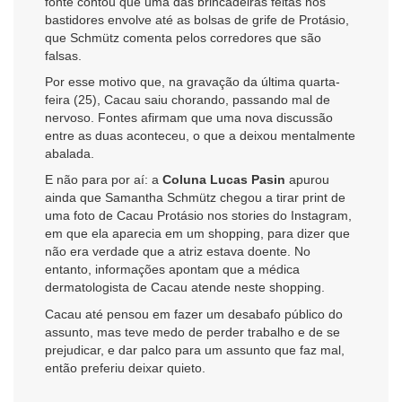
fonte contou que uma das brincadeiras feitas nos
bastidores envolve até as bolsas de grife de Protásio,
que
Schmütz
comenta pelos corredores que são
falsas.
Por esse motivo que, na gravação da última quarta-
feira (25), Cacau saiu chorando, passando mal de
nervoso. Fontes afirmam que uma nova discussão
entre as duas aconteceu, o que a deixou mentalmente
abalada.
E não para por aí: a
Coluna Lucas Pasin
apurou
ainda que Samantha Schmütz chegou a tirar print de
uma foto de Cacau Protásio nos stories do Instagram,
em que ela aparecia em um shopping, para dizer que
não era verdade que a atriz estava doente. No
entanto, informações apontam que a médica
dermatologista de Cacau atende neste shopping.
Cacau até pensou em fazer um desabafo público do
assunto
, mas teve medo de perder trabalho e de se
prejudicar, e dar palco para um assunto que faz mal,
então preferiu deixar quieto.