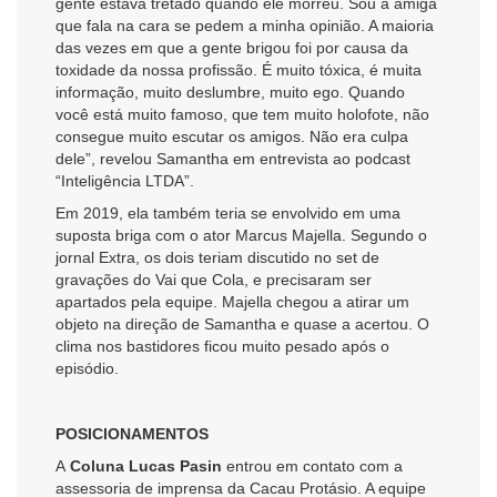
gente estava tretado quando ele morreu. Sou a amiga
que fala na cara se pedem a minha opinião. A maioria
das vezes em que a gente brigou foi por causa da
toxidade da nossa profissão. É muito tóxica, é muita
informação, muito deslumbre, muito ego. Quando
você está muito famoso, que tem muito holofote, não
consegue muito escutar os amigos. Não era culpa
dele”, revelou Samantha em entrevista ao podcast
“Inteligência LTDA”.
Em 2019, ela também teria se envolvido em uma
suposta briga com o ator Marcus Majella. Segundo o
jornal Extra, os dois teriam discutido no set de
gravações do Vai que Cola, e precisaram ser
apartados pela equipe. Majella chegou a atirar um
objeto na direção de Samantha e quase a acertou. O
clima nos bastidores ficou muito pesado após o
episódio.
POSICIONAMENTOS
A
Coluna Lucas Pasin
entrou em contato com a
assessoria de imprensa da Cacau Protásio. A equipe