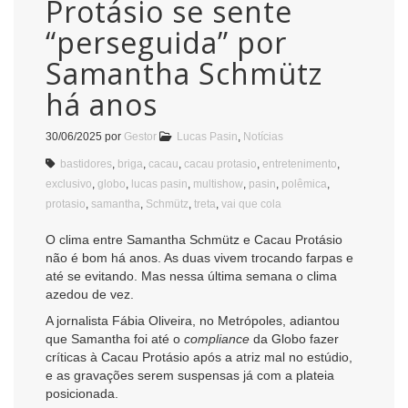
Protásio se sente
“perseguida” por
Samantha Schmütz
há anos
30/06/2025
por
Gestor
Lucas Pasin
,
Notícias
bastidores
,
briga
,
cacau
,
cacau protasio
,
entretenimento
,
exclusivo
,
globo
,
lucas pasin
,
multishow
,
pasin
,
polêmica
,
protasio
,
samantha
,
Schmütz
,
treta
,
vai que cola
O clima entre Samantha Schmütz e Cacau Protásio
não é bom há anos. As duas vivem trocando farpas e
até se evitando. Mas nessa última semana o clima
azedou de vez.
A jornalista Fábia Oliveira, no Metrópoles, adiantou
que Samantha foi até o
compliance
da Globo
fazer
críticas à Cacau Protásio após a atriz mal no estúdio,
e as gravações serem suspensas já com a plateia
posicionada.