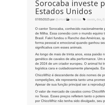
Sorocaba investe p
Estados Unidos
07/05/2025
por
@uHost
Notícias
cavalo
,
dos
,
E
O cantor Sorocaba, conhecido nacionalmente p
de Milha. Essa conexão com o mundo equino te
Brasil. Fakri fundou o Rancho das Américas, q
forma pessoal e emocional quando ganhou seu
significativa com esses animais.
Ao longo de mais de trinta anos, essa paixão 
genético de cavalos de alta performance. Um
de 2024 de um criador europeu. O animal foi 
logística cara e cuidadosamente planejada. E
ChicoWhiz é descendente de dois nomes de pre
competições, ele representa tanto uma promes
Apesar de sua função principal ser a reproduç
O valor de mercado de cavalos como ChicoWhiz 
no Texas. Esses preços refletem tanto o pote
por ChicoWhiz não tenha sido divulgado, seu p