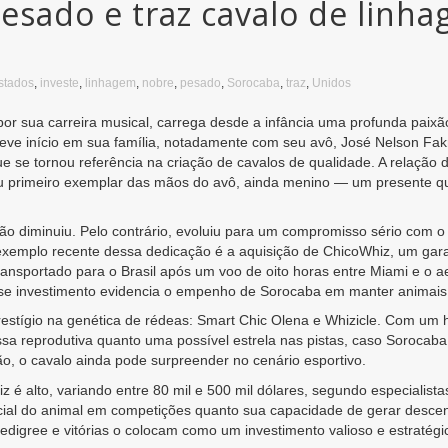
esado e traz cavalo de linh
stados
,
investe
,
linhagem
,
nobre
,
pesado
,
Sorocaba
,
traz
,
Unidos
or sua carreira musical, carrega desde a infância uma profunda paixã
ve início em sua família, notadamente com seu avô, José Nelson Fakr
ue se tornou referência na criação de cavalos de qualidade. A relação
 primeiro exemplar das mãos do avô, ainda menino — um presente qu
não diminuiu. Pelo contrário, evoluiu para um compromisso sério com 
 exemplo recente dessa dedicação é a aquisição de ChicoWhiz, um ga
transportado para o Brasil após um voo de oito horas entre Miami e o
sse investimento evidencia o empenho de Sorocaba em manter animais c
stígio na genética de rédeas: Smart Chic Olena e Whizicle. Com um h
sa reprodutiva quanto uma possível estrela nas pistas, caso Sorocab
ão, o cavalo ainda pode surpreender no cenário esportivo.
é alto, variando entre 80 mil e 500 mil dólares, segundo especialista
ncial do animal em competições quanto sua capacidade de gerar desce
edigree e vitórias o colocam como um investimento valioso e estratég