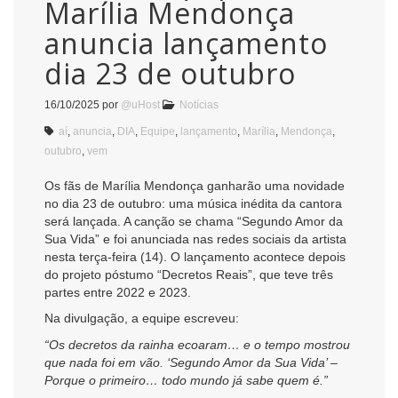
Marília Mendonça
anuncia lançamento
dia 23 de outubro
16/10/2025
por
@uHost
Notícias
aí
,
anuncia
,
DIA
,
Equipe
,
lançamento
,
Marília
,
Mendonça
,
outubro
,
vem
Os fãs de Marília Mendonça ganharão uma novidade
no dia 23 de outubro: uma música inédita da cantora
será lançada. A canção se chama “Segundo Amor da
Sua Vida” e foi anunciada nas redes sociais da artista
nesta terça-feira (14). O lançamento acontece depois
do projeto póstumo “Decretos Reais”, que teve três
partes entre 2022 e 2023.
Na divulgação, a equipe escreveu:
“Os decretos da rainha ecoaram… e o tempo mostrou
que nada foi em vão. ‘Segundo Amor da Sua Vida’ –
Porque o primeiro… todo mundo já sabe quem é.”