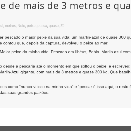
xe de mais de 3 metros e qu
ul
,
metros
,
Neto
,
peixe
,
pesca
,
quase
,
Zé
r pescado o maior peixe da sua vida: um marlin-azul de quase 300 quil
 contou que, depois da captura, devolveu o peixe ao mar.
Maior peixe da minha vida. Pescado em Ilhéus, Bahia. Marlin azul com 
o desde a pescaria até o momento em que soltou o peixe, e escreveu:
 Marlin-Azul gigante, com mais de 3 metros e quase 300 kg. Que batal
ases como “nunca vi isso na minha vida” e “pescar é isso aqui, o resto
 das suas grandes paixões.