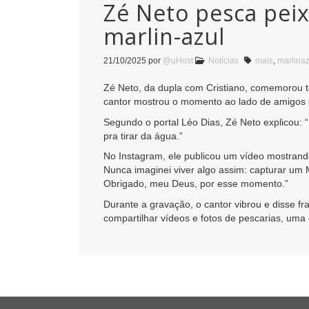
Zé Neto pesca pei
marlin-azul
21/10/2025
por
@uHost
Notícias
mais
,
marlinaz
Zé Neto, da dupla com Cristiano, comemorou te
cantor mostrou o momento ao lado de amigos e
Segundo o portal Léo Dias, Zé Neto explicou: “
pra tirar da água.”
No Instagram, ele publicou um vídeo mostrand
Nunca imaginei viver algo assim: capturar um
Obrigado, meu Deus, por esse momento.”
Durante a gravação, o cantor vibrou e disse fr
compartilhar vídeos e fotos de pescarias, uma