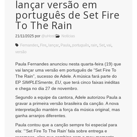
lançar versão em
português de Set Fire
To The Rain
21/11/2025
por
@uHost
Notícias
Fernandes
,
Fire
,
lançar
,
Paula
,
português
,
rain
,
Set
,
vai
,
versão
Paula Fernandes anunciou nesta quarta-feira (19) que
vai lançar uma versão em português de “Set Fire To
The Rain”, sucesso de Adele. A música fará parte do
EP
SIMPLESmente, EU
, que terá cinco faixas inéditas
e chega no dia 27 de novembro.
Segundo a equipe da cantora, Adele autorizou Paula a
gravar a primeira versão brasileira da canção. A nova
interpretação mantém a força da música original, mas
ganha arranjos diferentes.
Paula contou que a canção sempre foi especial para
ela: “‘Set Fire To The Rain’ fala sobre entrega e
recomeço, algo que combina com o meu momento.