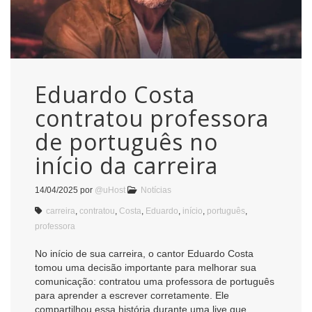
Eduardo Costa
contratou professora
de português no
início da carreira
14/04/2025
por
@uHost
Notícias
carreira
,
contratou
,
Costa
,
Eduardo
,
início
,
português
,
professora
No início de sua carreira, o cantor Eduardo Costa
tomou uma decisão importante para melhorar sua
comunicação: contratou uma professora de português
para aprender a escrever corretamente. Ele
compartilhou essa história durante uma live que