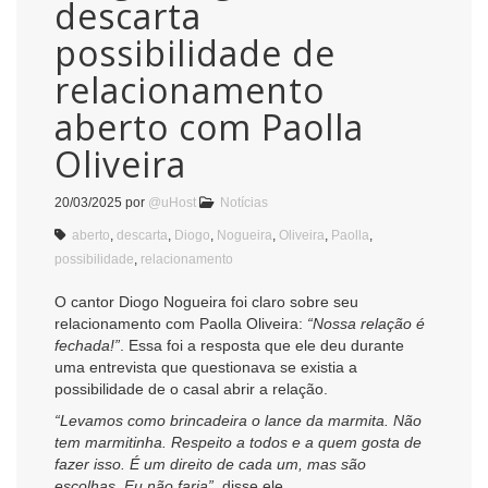
descarta
possibilidade de
relacionamento
aberto com Paolla
Oliveira
20/03/2025
por
@uHost
Notícias
aberto
,
descarta
,
Diogo
,
Nogueira
,
Oliveira
,
Paolla
,
possibilidade
,
relacionamento
O cantor Diogo Nogueira foi claro sobre seu
relacionamento com Paolla Oliveira:
“Nossa relação é
fechada!”
. Essa foi a resposta que ele deu durante
uma entrevista que questionava se existia a
possibilidade de o casal abrir a relação.
“Levamos como brincadeira o lance da marmita. Não
tem marmitinha. Respeito a todos e a quem gosta de
fazer isso. É um direito de cada um, mas são
escolhas. Eu não faria”
, disse ele.