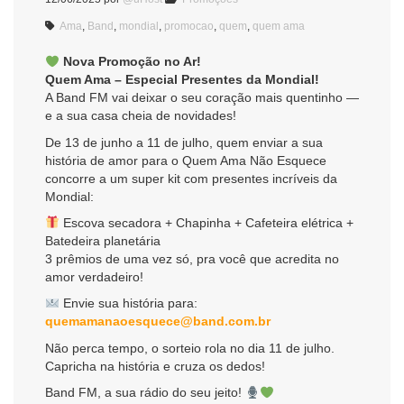
Ama
,
Band
,
mondial
,
promocao
,
quem
,
quem ama
Nova Promoção no Ar!
Quem Ama – Especial Presentes da Mondial!
A Band FM vai deixar o seu coração mais quentinho —
e a sua casa cheia de novidades!
De 13 de junho a 11 de julho, quem enviar a sua
história de amor para o Quem Ama Não Esquece
concorre a um super kit com presentes incríveis da
Mondial:
Escova secadora + Chapinha + Cafeteira elétrica +
Batedeira planetária
3 prêmios de uma vez só, pra você que acredita no
amor verdadeiro!
Envie sua história para:
quemamanaoesquece@band.com.br
Não perca tempo, o sorteio rola no dia 11 de julho.
Capricha na história e cruza os dedos!
Band FM, a sua rádio do seu jeito!