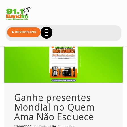
quem-ama
REPRODUZIR
Ganhe presentes
Mondial no Quem
Ama Não Esquece
12/06/2025
por
@uHost
Promoções