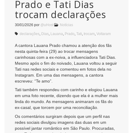
Prado e Tati Dias
trocam declarações
30/01/2026
por
@uHost
Notícias
declarações
,
Dias
,
Lauana
,
Prado
,
Tati
,
trocam
,
Voltaram
A cantora Lauana Prado chamou a atenção dos fãs
nesta quinta-feira (29) ao trocar mensagens
carinhosas com a ex-noiva, a influenciadora Tati Dias.
Mesmo após o fim do noivado, Lauana voltou a seguir
Tati nas redes sociais e comentou em fotos dela no
Instagram. Em uma das mensagens, a cantora
escreveu: “Te amo”.
Tati também respondeu com carinho e elogiou Lauana
em uma foto recente, dizendo que ela é a mulher mais
linda do mundo. As mensagens animaram os fãs do
ex-casal, que torcem por uma reconciliação.
Os comentários surgiram depois que um perfil nas
redes sociais divulgou imagens das duas em um
possível jantar romântico em São Paulo. Procuradas,