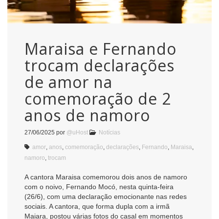
Maraisa e Fernando
trocam declarações
de amor na
comemoração de 2
anos de namoro
27/06/2025
por
@uHost
Notícias
amor
,
anos
,
comemoração
,
declarações
,
Fernando
,
Maraisa
,
namoro
,
trocam
A cantora Maraisa comemorou dois anos de namoro
com o noivo, Fernando Mocó, nesta quinta-feira
(26/6), com uma declaração emocionante nas redes
sociais. A cantora, que forma dupla com a irmã
Maiara, postou várias fotos do casal em momentos