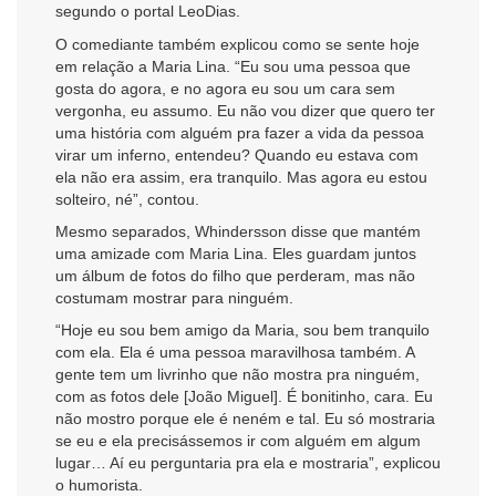
segundo o portal LeoDias.
O comediante também explicou como se sente hoje
em relação a Maria Lina. “Eu sou uma pessoa que
gosta do agora, e no agora eu sou um cara sem
vergonha, eu assumo. Eu não vou dizer que quero ter
uma história com alguém pra fazer a vida da pessoa
virar um inferno, entendeu? Quando eu estava com
ela não era assim, era tranquilo. Mas agora eu estou
solteiro, né”, contou.
Mesmo separados, Whindersson disse que mantém
uma amizade com Maria Lina. Eles guardam juntos
um álbum de fotos do filho que perderam, mas não
costumam mostrar para ninguém.
“Hoje eu sou bem amigo da Maria, sou bem tranquilo
com ela. Ela é uma pessoa maravilhosa também. A
gente tem um livrinho que não mostra pra ninguém,
com as fotos dele [João Miguel]. É bonitinho, cara. Eu
não mostro porque ele é neném e tal. Eu só mostraria
se eu e ela precisássemos ir com alguém em algum
lugar… Aí eu perguntaria pra ela e mostraria”, explicou
o humorista.