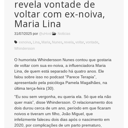
revela vontade de
voltar com ex-noiva,
Maria Lina
31/07/2025
por
@uHost
Notícias
exnoiva
,
Lina
,
Maria
,
Nunes
,
revela
,
voltar
,
vontade
,
Whindersson
O humorista Whindersson Nunes contou que gostaria
de voltar com sua ex-noiva, a influenciadora Maria
Lina, de quem está separado há quatro anos. Ele
falou sobre isso no podcast “Parece Terapia”,
apresentado pela psicóloga Pamela Magalhães, na
última terça-feira (30).
“Eu sou sem vergonha, eu queria ela. Só que ela não
quer mais”, disse Whindersson. O relacionamento dos
dois durou cerca de um ano, período em que ficaram
noivos e tiveram um filho, João Miguel, que
infelizmente faleceu dois dias após o nascimento em
2020, por complicações de um parto prematuro,