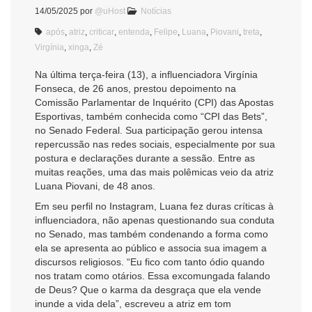
14/05/2025
por
@uHost
Notícias
após
,
atriz
,
criticar
,
entenda
,
Felipe
,
Luana
,
Piovani
,
treta
,
Virgínia
,
xinga
,
Zé
Na última terça-feira (13), a influenciadora Virgínia
Fonseca, de 26 anos, prestou depoimento na
Comissão Parlamentar de Inquérito (CPI) das Apostas
Esportivas, também conhecida como “CPI das Bets”,
no Senado Federal. Sua participação gerou intensa
repercussão nas redes sociais, especialmente por sua
postura e declarações durante a sessão. Entre as
muitas reações, uma das mais polêmicas veio da atriz
Luana Piovani, de 48 anos.
Em seu perfil no Instagram, Luana fez duras críticas à
influenciadora, não apenas questionando sua conduta
no Senado, mas também condenando a forma como
ela se apresenta ao público e associa sua imagem a
discursos religiosos. “Eu fico com tanto ódio quando
nos tratam como otários. Essa excomungada falando
de Deus? Que o karma da desgraça que ela vende
inunde a vida dela”, escreveu a atriz em tom