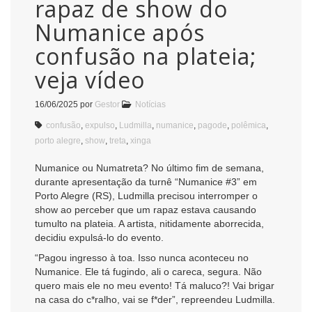
rapaz de show do
Numanice após
confusão na plateia;
veja vídeo
16/06/2025
por
Gestor
Notícias
confusão
,
expulso
,
Ludmilla
,
numanice
,
pagode
,
polêmica
,
porto alegre
,
show
,
treta
,
xinga
Numanice ou Numatreta? No último fim de semana,
durante apresentação da turnê “Numanice #3” em
Porto Alegre (RS), Ludmilla precisou interromper o
show ao perceber que um rapaz estava causando
tumulto na plateia. A artista, nitidamente aborrecida,
decidiu expulsá-lo do evento.
“Pagou ingresso à toa. Isso nunca aconteceu no
Numanice. Ele tá fugindo, ali o careca, segura. Não
quero mais ele no meu evento! Tá maluco?! Vai brigar
na casa do c*ralho, vai se f*der”, repreendeu Ludmilla.