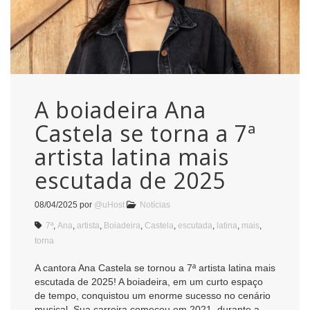
A boiadeira Ana
Castela se torna a 7ª
artista latina mais
escutada de 2025
08/04/2025
por
@uHost
Notícias
7ª
,
Ana
,
artista
,
Boiadeira
,
Castela
,
escutada
,
latina
,
mais
,
torna
A cantora Ana Castela se tornou a 7ª artista latina mais
escutada de 2025! A boiadeira, em um curto espaço
de tempo, conquistou um enorme sucesso no cenário
musical. Sua carreira começou em 2021, durante a