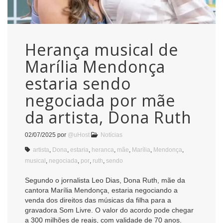
Herança musical de
Marília Mendonça
estaria sendo
negociada por mãe
da artista, Dona Ruth
02/07/2025
por
@uHost
Notícias
artista
,
Dona
,
estaria
,
heranca
,
mãe
,
Marília
,
Mendonça
,
musical
,
negociada
,
por
,
ruth
,
sendo
Segundo o jornalista Leo Dias, Dona Ruth, mãe da
cantora Marília Mendonça, estaria negociando a
venda dos direitos das músicas da filha para a
gravadora Som Livre. O valor do acordo pode chegar
a 300 milhões de reais, com validade de 70 anos.