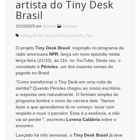
artista do Tiny Desk
Brasil
22/10/2025
por
@uHost
Notícias
artista
,
Brasil
,
Desk
,
Péricles
,
terceiro
,
Tiny
O projeto
Tiny Desk Brasil
, inspirado no programa da
rádio americana
NPR
, lança um novo episódio nesta
terça-feira (21/10), às 11h, no YouTube. Desta vez, o
convidado é
Péricles
, um dos maiores nomes do
pagode no Brasil.
“Como transformar o Tiny Desk em uma roda de
samba? Quando Péricles chegou ao nosso escritório,
a resposta veio naturalmente. O formato simples do
programa lembra o início da carreira dele. ‘Vamos
fazer o que aprendemos lá no começo: tocar com
respeito e ouvir o parceiro. Essa é a essência, e não
vai se perder’”, escreveu
Lorena Calábria
sobre o
encontro.
Lançado há três semanas, o
Tiny Desk Brasil
já teve