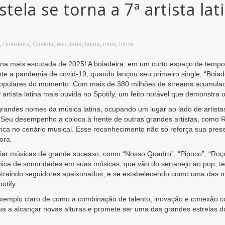
tela se torna a 7ª artista la
,
Boiadeira
,
Castela
,
escutada
,
latina
,
mais
,
torna
latina mais escutada de 2025! A boiadeira, em um curto espaço de tem
e a pandemia de covid-19, quando lançou seu primeiro single, “Boiade
 populares do momento. Com mais de 380 milhões de streams acumulado
 artista latina mais ouvida no Spotify, um feito notável que demonstra 
grandes nomes da música latina, ocupando um lugar ao lado de artista
. Seu desempenho a coloca à frente de outras grandes artistas, como
órica no cenário musical. Esse reconhecimento não só reforça sua pr
ora.
riar músicas de grande sucesso, como “Nosso Quadro”, “Pipoco”, “Roça
nica de sonoridades em suas músicas, que vão do sertanejo ao pop, te
atraindo seguidores apaixonados, e se estabelecendo como uma das m
otify.
exemplo claro de como a combinação de talento, inovação e conexão c
ua a alcançar novas alturas e promete ser uma das grandes estrelas do