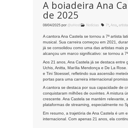
A boiadeira Ana Cas
de 2025
08/04/2025
por
@uHost
Notícias
7ª
,
Ana
,
artista
A cantora Ana Castela se tornou a 7ª artista 
musical. Sua carreira começou em 2021, durant
já se consolidou como uma das artistas mais
alcançou um marco significativo: se tornou a 7ª
Aos 21 anos, Ana Castela já se destaca entre 
Uchis, Anitta, Marília Mendonça e De La Rose
e Tini Stoessel, refletindo sua ascensão mete
portas para uma carreira internacional promiss
A cantora se destaca por sua capacidade de c
conquistaram milhões de ouvintes. A mistura ú
crescente. Ana Castela se mantém relevante, 
plataformas de streaming, especialmente no Sp
Em resumo, a trajetória de Ana Castela é um 
internacional. Com apenas 21 anos, ela contin