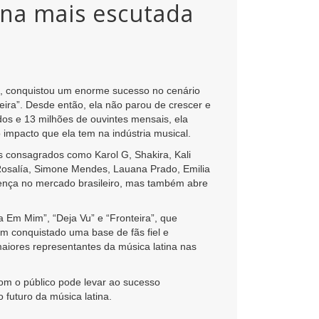
tina mais escutada
po, conquistou um enorme sucesso no cenário
ira”. Desde então, ela não parou de crescer e
s e 13 milhões de ouvintes mensais, ela
o impacto que ela tem na indústria musical.
s consagrados como Karol G, Shakira, Kali
 Rosalía, Simone Mendes, Lauana Prado, Emilia
esença no mercado brasileiro, mas também abre
 Em Mim”, “Deja Vu” e “Fronteira”, que
m conquistado uma base de fãs fiel e
aiores representantes da música latina nas
om o público pode levar ao sucesso
 futuro da música latina.