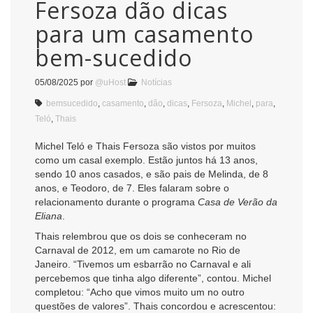
Fersoza dão dicas
para um casamento
bem-sucedido
05/08/2025
por
@uHost
Notícias
bemsucedido
,
casamento
,
dão
,
dicas
,
Fersoza
,
Michel
,
para
,
Teló
,
Thais
Michel Teló e Thais Fersoza são vistos por muitos
como um casal exemplo. Estão juntos há 13 anos,
sendo 10 anos casados, e são pais de Melinda, de 8
anos, e Teodoro, de 7. Eles falaram sobre o
relacionamento durante o programa
Casa de Verão da
Eliana
.
Thais relembrou que os dois se conheceram no
Carnaval de 2012, em um camarote no Rio de
Janeiro. “Tivemos um esbarrão no Carnaval e ali
percebemos que tinha algo diferente”, contou. Michel
completou: “Acho que vimos muito um no outro
questões de valores”. Thais concordou e acrescentou: