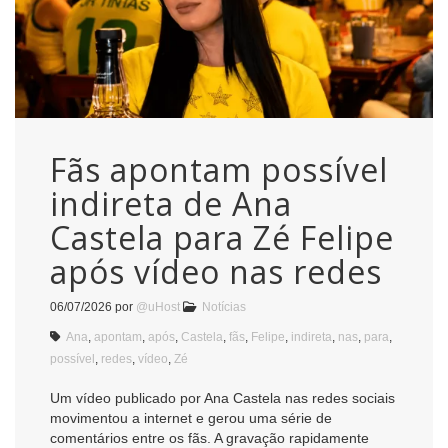
Fãs apontam possível
indireta de Ana
Castela para Zé Felipe
após vídeo nas redes
06/07/2026
por
@uHost
Notícias
Ana
,
apontam
,
após
,
Castela
,
fãs
,
Felipe
,
indireta
,
nas
,
para
,
possível
,
redes
,
vídeo
,
Zé
Um vídeo publicado por Ana Castela nas redes sociais
movimentou a internet e gerou uma série de
comentários entre os fãs. A gravação rapidamente