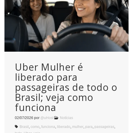
Uber Mulher é
liberado para
passageiras de todo o
Brasil; veja como
funciona
02/07/2026
por
@uHost
Notícias
Brasil
,
como
,
funciona
,
liberado
,
mulher
,
para
,
passageiras
,