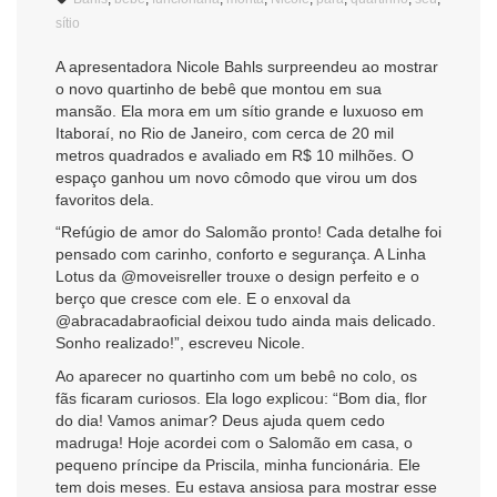
sítio
A apresentadora Nicole Bahls surpreendeu ao mostrar
o novo quartinho de bebê que montou em sua
mansão. Ela mora em um sítio grande e luxuoso em
Itaboraí, no Rio de Janeiro, com cerca de 20 mil
metros quadrados e avaliado em R$ 10 milhões. O
espaço ganhou um novo cômodo que virou um dos
favoritos dela.
“Refúgio de amor do Salomão pronto! Cada detalhe foi
pensado com carinho, conforto e segurança. A Linha
Lotus da @moveisreller trouxe o design perfeito e o
berço que cresce com ele. E o enxoval da
@abracadabraoficial deixou tudo ainda mais delicado.
Sonho realizado!”, escreveu Nicole.
Ao aparecer no quartinho com um bebê no colo, os
fãs ficaram curiosos. Ela logo explicou: “Bom dia, flor
do dia! Vamos animar? Deus ajuda quem cedo
madruga! Hoje acordei com o Salomão em casa, o
pequeno príncipe da Priscila, minha funcionária. Ele
tem dois meses. Eu estava ansiosa para mostrar esse