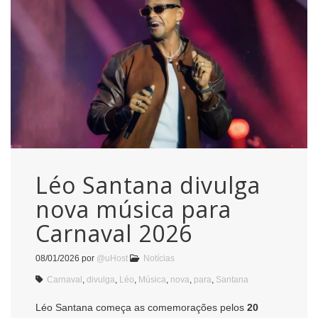
Léo Santana divulga
nova música para
Carnaval 2026
08/01/2026
por
@uHost
Notícias
Carnaval
,
divulga
,
Léo
,
Música
,
nova
,
para
,
Santana
Léo Santana começa as comemorações pelos
20