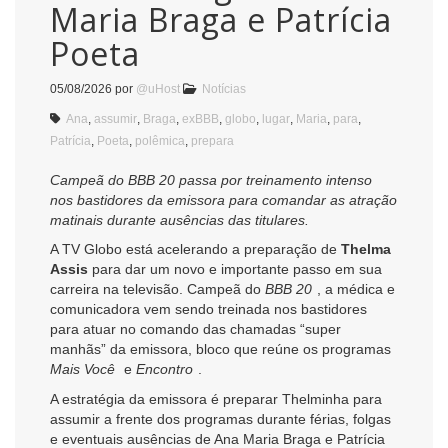
Maria Braga e Patrícia
Poeta
05/08/2026
por
@uHost
Notícias
Ana
,
assumir
,
Braga
,
exBBB
,
globo
,
lugar
,
Maria
,
para
,
Patrícia
,
Poeta
,
polêmica
,
prepara
Campeã do BBB 20 passa por treinamento intenso
nos bastidores da emissora para comandar as atração
matinais durante ausências das titulares.
A TV Globo está acelerando a preparação de
Thelma
Assis
para dar um novo e importante passo em sua
carreira na televisão. Campeã do
BBB 20
, a médica e
comunicadora vem sendo treinada nos bastidores
para atuar no comando das chamadas “super
manhãs” da emissora, bloco que reúne os programas
Mais Você
e
Encontro
.
A estratégia da emissora é preparar Thelminha para
assumir a frente dos programas durante férias, folgas
e eventuais ausências de Ana Maria Braga e Patrícia