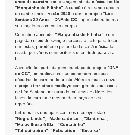
anos de carreira
com o lançamento da música inédita
“Marquinha de Fitinha”
. A canção é a grande aposta
do cantor para o
verão 2026
e abre o projeto
“Léo
Santana 20 Anos – DNA de GG”
, que celebra toda a
sua trajetória com muita energia.
Com ritmo animado,
“Marquinha de Fitinha”
é um
pagodão cheio de swing e percussão, feito para tocar
em festas, paredões e pistas de dança. A música foi
escrita por vários compositores e tem tudo para virar
hit.
A canção faz parte da primeira etapa do projeto
“DNA
de GG”
, um audiovisual que comemora as duas
décadas de carreira do artista. Além da música nova,
o projeto traz
cinco medleys
com grandes sucessos
de Léo Santana, misturando músicas de diferentes
fases da carreira e mostrando a força do seu
repertório.
Entre os hits que aparecem nos medleys estão
“Negro Lindo”
,
“Madeira de Lei”
,
“Santinha”
,
“Maravilhosa é Ela”
,
“Contatinho”
,
“Tchubirabiron”
,
“Rebolation”
,
“Encaixa”
,