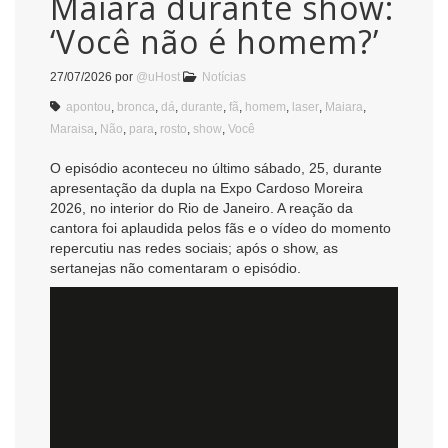
Maiara durante show:
‘Você não é homem?’
27/07/2026
por
@uHost
Notícias
apontou
,
bronca
,
dá
,
durante
,
fã
,
homem
,
laser
,
Maiara
,
Maraisa
,
Não
,
para
,
rosto
,
show
,
Você
O episódio aconteceu no último sábado, 25, durante
apresentação da dupla na Expo Cardoso Moreira
2026, no interior do Rio de Janeiro. A reação da
cantora foi aplaudida pelos fãs e o vídeo do momento
repercutiu nas redes sociais; após o show, as
sertanejas não comentaram o episódio.