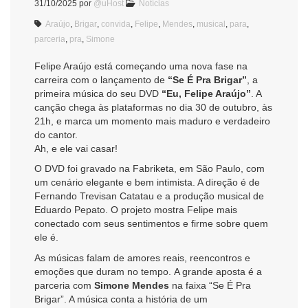
31/10/2025
por
@uHost
Notícias
Araújo
,
Brigar
,
convida
,
Felipe
,
Mendes
,
musical
,
para
,
parceria
,
pra
,
Simone
Felipe Araújo está começando uma nova fase na
carreira com o lançamento de
“Se É Pra Brigar”
, a
primeira música do seu DVD
“Eu, Felipe Araújo”
. A
canção chega às plataformas no dia 30 de outubro, às
21h, e marca um momento mais maduro e verdadeiro
do cantor.
Ah, e ele vai casar!
O DVD foi gravado na Fabriketa, em São Paulo, com
um cenário elegante e bem intimista. A direção é de
Fernando Trevisan Catatau e a produção musical de
Eduardo Pepato. O projeto mostra Felipe mais
conectado com seus sentimentos e firme sobre quem
ele é.
As músicas falam de amores reais, reencontros e
emoções que duram no tempo. A grande aposta é a
parceria com
Simone Mendes
na faixa “Se É Pra
Brigar”. A música conta a história de um