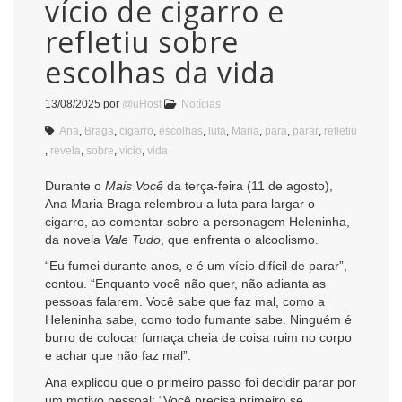
vício de cigarro e
refletiu sobre
escolhas da vida
13/08/2025
por
@uHost
Notícias
Ana
,
Braga
,
cigarro
,
escolhas
,
luta
,
Maria
,
para
,
parar
,
refletiu
,
revela
,
sobre
,
vício
,
vida
Durante o
Mais Você
da terça-feira (11 de agosto),
Ana Maria Braga relembrou a luta para largar o
cigarro, ao comentar sobre a personagem Heleninha,
da novela
Vale Tudo
, que enfrenta o alcoolismo.
“Eu fumei durante anos, e é um vício difícil de parar”,
contou. “Enquanto você não quer, não adianta as
pessoas falarem. Você sabe que faz mal, como a
Heleninha sabe, como todo fumante sabe. Ninguém é
burro de colocar fumaça cheia de coisa ruim no corpo
e achar que não faz mal”.
Ana explicou que o primeiro passo foi decidir parar por
um motivo pessoal: “Você precisa primeiro se