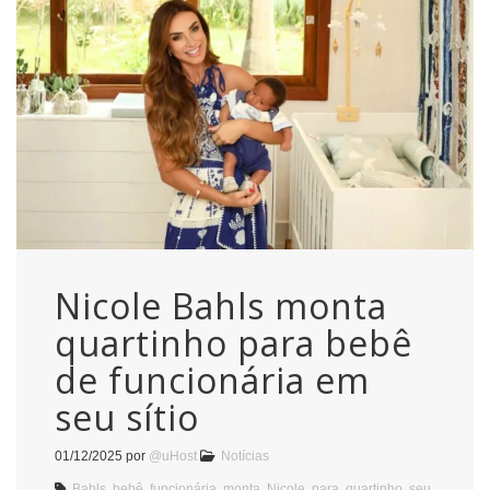
Nicole Bahls monta
quartinho para bebê
de funcionária em
seu sítio
01/12/2025
por
@uHost
Notícias
Bahls
,
bebê
,
funcionária
,
monta
,
Nicole
,
para
,
quartinho
,
seu
,