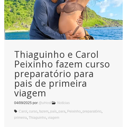
Thiaguinho e Carol
Peixinho fazem curso
preparatório para
pais de primeira
viagem
04/09/2025
por
@uHost
Notícias
Carol
,
curso
,
fazem
,
país
,
para
,
Peixinho
,
preparatório
,
primeira
,
Thiaguinho
,
viagem