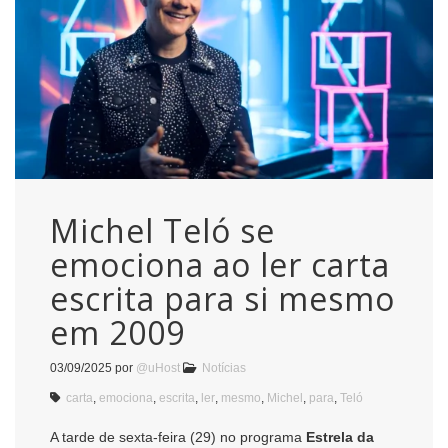
Michel Teló se
emociona ao ler carta
escrita para si mesmo
em 2009
03/09/2025
por
@uHost
Notícias
carta
,
emociona
,
escrita
,
ler
,
mesmo
,
Michel
,
para
,
Teló
A tarde de sexta-feira (29) no programa
Estrela da