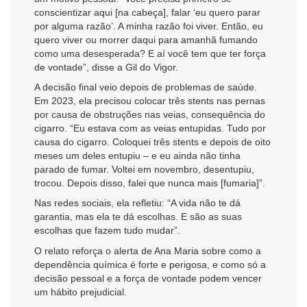
conscientizar aqui [na cabeça], falar ‘eu quero parar
por alguma razão’. A minha razão foi viver. Então, eu
quero viver ou morrer daqui para amanhã fumando
como uma desesperada? E aí você tem que ter força
de vontade”, disse a Gil do Vigor.
A decisão final veio depois de problemas de saúde.
Em 2023, ela precisou colocar três stents nas pernas
por causa de obstruções nas veias, consequência do
cigarro. “Eu estava com as veias entupidas. Tudo por
causa do cigarro. Coloquei três stents e depois de oito
meses um deles entupiu – e eu ainda não tinha
parado de fumar. Voltei em novembro, desentupiu,
trocou. Depois disso, falei que nunca mais [fumaria]”.
Nas redes sociais, ela refletiu: “A vida não te dá
garantia, mas ela te dá escolhas. E são as suas
escolhas que fazem tudo mudar”.
O relato reforça o alerta de Ana Maria sobre como a
dependência química é forte e perigosa, e como só a
decisão pessoal e a força de vontade podem vencer
um hábito prejudicial.