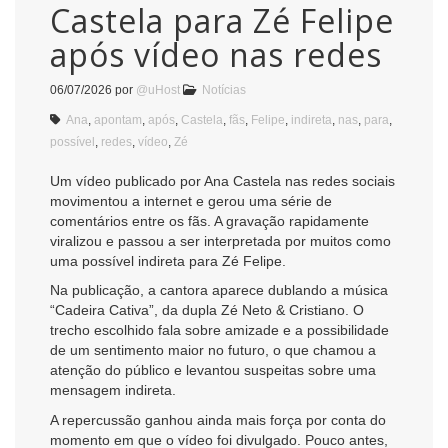
Castela para Zé Felipe
após vídeo nas redes
06/07/2026
por
@uHost
Notícias
Ana
,
apontam
,
após
,
Castela
,
fãs
,
Felipe
,
indireta
,
nas
,
para
,
possível
,
redes
,
vídeo
,
Zé
Um vídeo publicado por Ana Castela nas redes sociais
movimentou a internet e gerou uma série de
comentários entre os fãs. A gravação rapidamente
viralizou e passou a ser interpretada por muitos como
uma possível indireta para Zé Felipe.
Na publicação, a cantora aparece dublando a música
“Cadeira Cativa”, da dupla Zé Neto & Cristiano. O
trecho escolhido fala sobre amizade e a possibilidade
de um sentimento maior no futuro, o que chamou a
atenção do público e levantou suspeitas sobre uma
mensagem indireta.
A repercussão ganhou ainda mais força por conta do
momento em que o vídeo foi divulgado. Pouco antes,