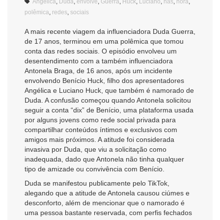
Angélica
,
Duda
,
envolve
,
Guerra
,
Huck
,
Luciano
,
nas
,
nora
,
polêmica
,
redes
,
sociais
A mais recente viagem da influenciadora Duda Guerra,
de 17 anos, terminou em uma polêmica que tomou
conta das redes sociais. O episódio envolveu um
desentendimento com a também influenciadora
Antonela Braga, de 16 anos, após um incidente
envolvendo Benício Huck, filho dos apresentadores
Angélica e Luciano Huck, que também é namorado de
Duda. A confusão começou quando Antonela solicitou
seguir a conta “dix” de Benício, uma plataforma usada
por alguns jovens como rede social privada para
compartilhar conteúdos íntimos e exclusivos com
amigos mais próximos. A atitude foi considerada
invasiva por Duda, que viu a solicitação como
inadequada, dado que Antonela não tinha qualquer
tipo de amizade ou convivência com Benício.
Duda se manifestou publicamente pelo TikTok,
alegando que a atitude de Antonela causou ciúmes e
desconforto, além de mencionar que o namorado é
uma pessoa bastante reservada, com perfis fechados