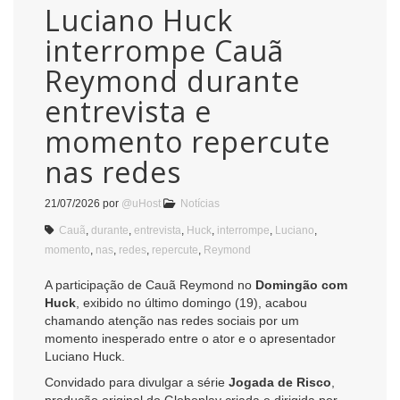
Luciano Huck
interrompe Cauã
Reymond durante
entrevista e
momento repercute
nas redes
21/07/2026
por
@uHost
Notícias
Cauã
,
durante
,
entrevista
,
Huck
,
interrompe
,
Luciano
,
momento
,
nas
,
redes
,
repercute
,
Reymond
A participação de Cauã Reymond no
Domingão com
Huck
, exibido no último domingo (19), acabou
chamando atenção nas redes sociais por um
momento inesperado entre o ator e o apresentador
Luciano Huck.
Convidado para divulgar a série
Jogada de Risco
,