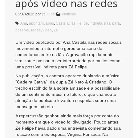
após vídeo nas redes
06/07/2026
por
@uHost
Notícias
Ana
,
apontam
,
após
,
Castela
,
fãs
,
Felipe
,
indireta
,
nas
,
para
,
possível
,
redes
,
vídeo
,
Zé
Um vídeo publicado por Ana Castela nas redes sociais
movimentou a internet e gerou uma série de
comentários entre os fãs. A gravação rapidamente
viralizou e passou a ser interpretada por muitos como
uma possível indireta para Zé Felipe.
Na publicação, a cantora aparece dublando a música
“Cadeira Cativa”, da dupla Zé Neto & Cristiano. O
trecho escolhido fala sobre amizade e a possibilidade
de um sentimento maior no futuro, o que chamou a
atenção do público e levantou suspeitas sobre uma
mensagem indireta.
A repercussão ganhou ainda mais força por conta do
momento em que o vídeo foi divulgado. Pouco antes,
Zé Felipe havia dado uma entrevista comentando sua
relação com a ex-esposa, Virginia Fonseca. Na