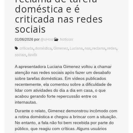
doméstica e é
criticada nas redes
sociais
01/06/2026
por
@uHost
Notícias
criticada
,
doméstica
,
Gimenez
,
Luciana
,
nas
,
reclama
,
redes
,
sociais
,
tarefa
A apresentadora Luciana Gimenez voltou a chamar
atenção nas redes sociais após fazer um desabafo
sobre tarefas domésticas. Em vídeos publicados
recentemente, ela comentou sobre a dificuldade de
lidar com atividades do dia a dia em casa, o que
acabou gerando forte repercussão entre os
internautas.
Durante o relato, Gimenez demonstrou incômodo com
a rotina doméstica e chegou a brincar com a situação.
No entanto, a fala não foi bem recebida por parte do
público, que reagiu com críticas. Alguns usuários