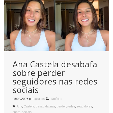
Ana Castela desabafa
sobre perder
seguidores nas redes
sociais
05/03/2026
por
@uHost
Notícias
Ana
,
Castela
,
desabafa
,
nas
,
perder
,
redes
,
seguidores
,
sobre
,
sociais