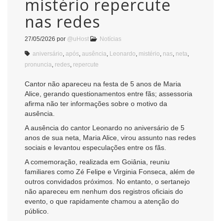
mistério repercute
nas redes
27/05/2026
por
@uHost
Notícias
aniversário
,
após
,
ausência
,
Leonardo
,
mistério
,
nas
,
neta
,
pronuncia
,
redes
,
repercute
Cantor não apareceu na festa de 5 anos de Maria
Alice, gerando questionamentos entre fãs; assessoria
afirma não ter informações sobre o motivo da
ausência.
A ausência do cantor
Leonardo
no aniversário de 5
anos de sua neta, Maria Alice, virou assunto nas redes
sociais e levantou especulações entre os fãs.
A comemoração, realizada em Goiânia, reuniu
familiares como
Zé Felipe
e
Virginia Fonseca
, além de
outros convidados próximos. No entanto, o sertanejo
não apareceu em nenhum dos registros oficiais do
evento, o que rapidamente chamou a atenção do
público.