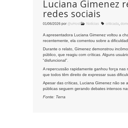
Luciana Gimenez re
redes sociais
01/06/2026
por
@uHost
Notícias
criticada
,
domé
A apresentadora Luciana Gimenez voltou a cha
recentemente, ela comentou sobre a dificuldad
Durante o relato, Gimenez demonstrou incômodo
público, que reagiu com críticas. Alguns usuá
“disfuncional”.
A repercussão rapidamente ganhou força nas r
que todos têm direito de expressar suas dificu
Apesar das críticas, Luciana Gimenez não se a
públicas seguem gerando debates intensos nas 
Fonte: Terra