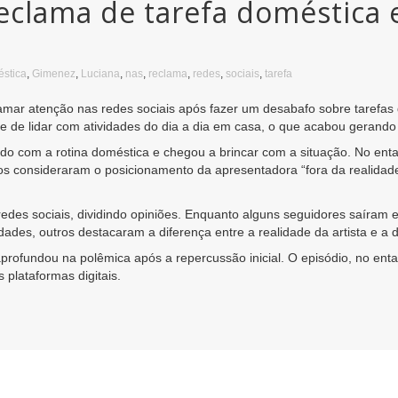
clama de tarefa doméstica e
stica
,
Gimenez
,
Luciana
,
nas
,
reclama
,
redes
,
sociais
,
tarefa
mar atenção nas redes sociais após fazer um desabafo sobre tarefas
e de lidar com atividades do dia a dia em casa, o que acabou gerando 
 com a rotina doméstica e chegou a brincar com a situação. No entan
rios consideraram o posicionamento da apresentadora “fora da realidad
edes sociais, dividindo opiniões. Enquanto alguns seguidores saíra
ldades, outros destacaram a diferença entre a realidade da artista e a
profundou na polêmica após a repercussão inicial. O episódio, no enta
plataformas digitais.