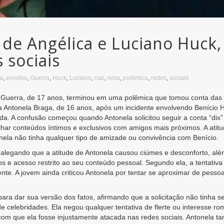
de Angélica e Luciano Huck,
 sociais
a
,
envolve
,
Guerra
,
Huck
,
Luciano
,
nas
,
nora
,
polêmica
,
redes
,
sociais
 Guerra, de 17 anos, terminou em uma polêmica que tomou conta das 
Antonela Braga, de 16 anos, após um incidente envolvendo Benício Hu
 A confusão começou quando Antonela solicitou seguir a conta “dix”
lhar conteúdos íntimos e exclusivos com amigos mais próximos. A atitu
ela não tinha qualquer tipo de amizade ou convivência com Benício.
, alegando que a atitude de Antonela causou ciúmes e desconforto, 
e acesso restrito ao seu conteúdo pessoal. Segundo ela, a tentativa de 
te. A jovem ainda criticou Antonela por tentar se aproximar de pesso
ara dar sua versão dos fatos, afirmando que a solicitação não tinha 
de celebridades. Ela negou qualquer tentativa de flerte ou interesse ro
o com que ela fosse injustamente atacada nas redes sociais. Antonela