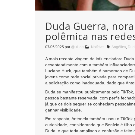
Duda Guerra, nora 
polêmica nas redes
07/05/2025
por
@uHost
Notícias
Angélica
,
Dud
A mais recente viagem da influenciadora Duda
desentendimento com a também influenciadora 
Luciano Huck, que também é namorado de Duda.
jovens como rede social privada para comparti
a solicitação como inadequada, dado que Anton
Duda se manifestou publicamente pelo TikTok
pessoa bastante reservada, com perfis fechados 
já que os dois sequer se conheciam pessoalmen
ganhar visibilidade.
Em resposta, Antonela também usou o TikTok p
curiosidade, considerando que Benício é filho 
Duda, o que teria ampliado a confusão e feit