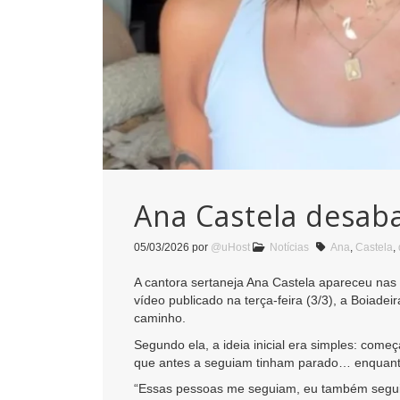
Ana Castela desaba
05/03/2026
por
@uHost
Notícias
Ana
,
Castela
,
A cantora sertaneja Ana Castela apareceu na
vídeo publicado na terça-feira (3/3), a Boia
caminho.
Segundo ela, a ideia inicial era simples: come
que antes a seguiam tinham parado… enquanto
“Essas pessoas me seguiam, eu também seguia.