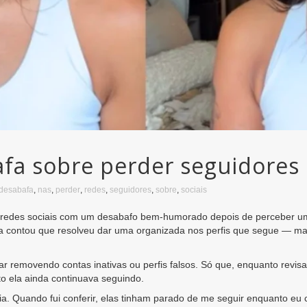
fa sobre perder seguidores 
desabafa
,
nas
,
perder
,
redes
,
seguidores
,
sobre
,
sociais
s redes sociais com um desabafo bem-humorado depois de perceber u
deira contou que resolveu dar uma organizada nos perfis que segue —
çar removendo contas inativas ou perfis falsos. Só que, enquanto revi
 ela ainda continuava seguindo.
 Quando fui conferir, elas tinham parado de me seguir enquanto eu c