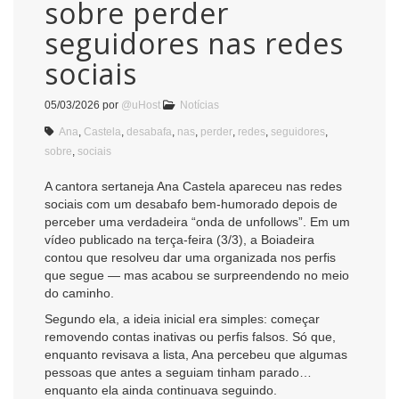
sobre perder
seguidores nas redes
sociais
05/03/2026
por
@uHost
Notícias
Ana
,
Castela
,
desabafa
,
nas
,
perder
,
redes
,
seguidores
,
sobre
,
sociais
A cantora sertaneja Ana Castela apareceu nas redes
sociais com um desabafo bem-humorado depois de
perceber uma verdadeira “onda de unfollows”. Em um
vídeo publicado na terça-feira (3/3), a Boiadeira
contou que resolveu dar uma organizada nos perfis
que segue — mas acabou se surpreendendo no meio
do caminho.
Segundo ela, a ideia inicial era simples: começar
removendo contas inativas ou perfis falsos. Só que,
enquanto revisava a lista, Ana percebeu que algumas
pessoas que antes a seguiam tinham parado…
enquanto ela ainda continuava seguindo.